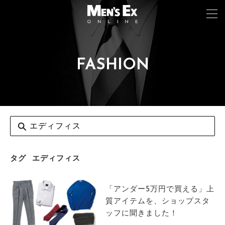
FASHION
TOP
FASHION
WATCH
CAR&BIKE
LIFESTYLE
タグ
エディフィス
COLUMN
「アンダー5万円で買える」上
MAGAZINE
質アイテムを、ショップスタ
ッフに聞きました！
ABOUT SITE