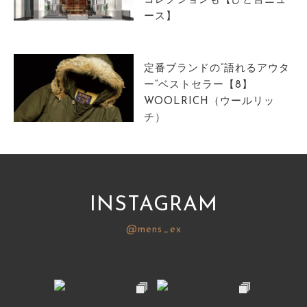
コレクションも【ひと言ニュ
ース】
定番ブランドの”語れるアウタ
ー”ベストセラー【8】
WOOLRICH（ウールリッ
チ）
INSTAGRAM
@mens_ex