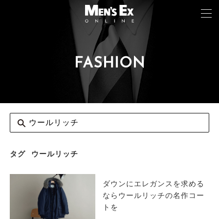
FASHION
TOP
FASHION
WATCH
CAR&BIKE
LIFESTYLE
タグ
ウールリッチ
COLUMN
ダウンにエレガンスを求める
MAGAZINE
ならウールリッチの名作コー
トを
ABOUT SITE