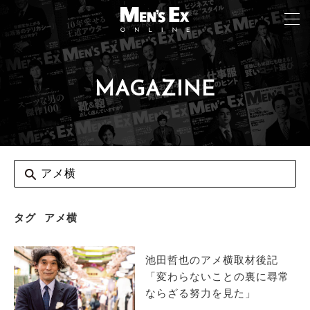
MAGAZINE
TOP
FASHION
WATCH
CAR&BIKE
LIFESTYLE
タグ
アメ横
COLUMN
池田哲也のアメ横取材後記
MAGAZINE
「変わらないことの裏に尋常
ならざる努力を見た」
ABOUT SITE