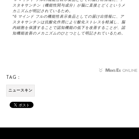
スタキサンチン（機能性関与成分）が脳に直接とどくというメ
カニズムが明記されているため。
*6 マインド フルの機能性表示食品としての届け出情報に、ア
スタキサンチンは抗酸化作用により酸化ストレスを軽減し、脳
内細胞を保護することで認知機能の低下を改善することが、認
知機能改善のメカニズムのひとつとして明記されているため。
TAG：
ニュースキン