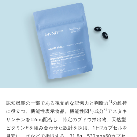
*1
認知機能の一部である視覚的な記憶力と判断力
の維持
*4
に役立つ、機能性表示食品。機能性関与成分
アスタキ
サンチンを12mg配合し、特定のブドウ抽出物、天然型
ビタミンEを組み合わせた設計を採用。1日2カプセルを
目安に、水などで摂取する。31.8g、530mg×60カプセ