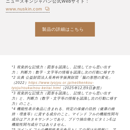
ニュースキンジャパン公式Webサイト：
www.nuskin.com
製品の詳細はこちら
*1 視覚的な記憶力：図形を認識し、記憶してから思い出す
力； 判断力：数字・文字等の情報を認識し次の行動に移す力
*2 出典 公益財団法人長寿科学振興財団「脳の形態の変化」
（2022）
https://www.tyojyu.or.jp/net/kenkou-
tyoju/rouka/nou-keitai.html
（2025年12月9日参照）
*3 視覚的な記憶力（図形を認識し、記憶してから思い出す
力）と、判断力（数字・文字等の情報を認識し次の行動に移す
力）のこと。
*4 機能性表示食品に含まれる、特定の保健の目的（健康の維
持・増進等）に資する成分のこと。マインド フルの機能性関与
成分はアスタキサンチンであり、ブドウ抽出物とビタミンEは
機能性関与成分ではありません。
*5 マインド フルの機能性表示食品としての届け出情報に、ア