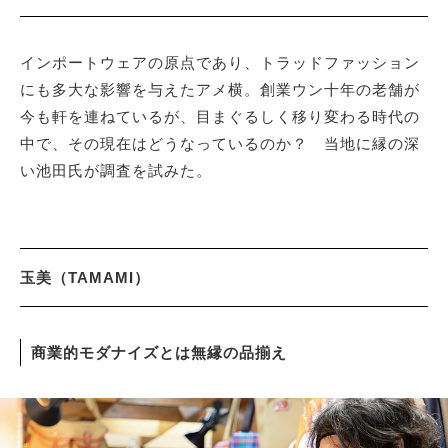
サイトマップ
インポートウェアの原点であり、トラッドファッション
にも多大な影響を与えたアメ横。創業ウン十年の老舗が
今も軒を連ねているが、目まぐるしく移り変わる時代の
中で、その現在はどうなっているのか？ 当地に縁の深
い池田氏が調査を試みた。
玉美（TAMAMI）
商業的モダナイズとは無縁の品揃え