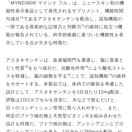
「MYND360® マインド フル」は、ニュースキン初の機
能性表示食品として発売されるサプリメント。機能性関
*4
与成分
であるアスタキサンチンを配合し、認知機能の
*1
一部である視覚的な記憶力と判断力
の維持に役立つ機
能が報告されている。科学的根拠に基づいた機能性を表
示している点が大きな特徴だ。
アスタキサンチンは、血液脳関門を通過し、脳に直接と
*5
*6
どく性質
をもつ成分だ。抗酸化作用
により酸化ストレ
*6
*3
スを軽減し、脳の細胞を守る
ことで、認知機能
の維持
をサポートする。本製品では、体内での吸収を考慮した
設計として、アスタキサンチンを1日当たり12mg配合。
摂取は1日2カプセルを目安に、水などで飲むだけと、
日々のコンディション管理に取り入れやすい。 また、
特定のブドウ抽出物と天然型ビタミンEを組み合わせた
設計も特徴だ。ブドウ抽出物は、アントシアニンとプロ
アントシアニジンを含み、1日当たり250mgを配合。ビ