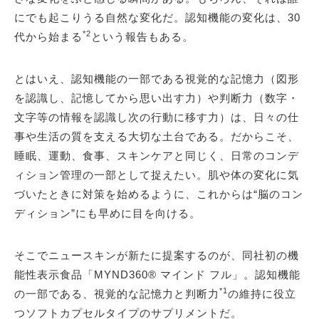
にでも起こりうる自然な変化だ。認知機能の変化は、30
*2
代から始まる
という報告もある。
とはいえ、認知機能の一部である視覚的な記憶力（図形
を認識し、記憶してから思い出す力）や判断力（数字・
文字等の情報を認識し次の行動に移す力）は、日々の仕
事や生活の質を支える大切な土台である。だからこそ、
睡眠、運動、食事、スキンケアと同じく、日常のコンデ
ィション管理の一部として捉えたい。肌や体の変化に気
づいたときに対策を始めるように、これからは“脳のコン
ディション”にも早めに目を向ける。
そこでニュースキンが新たに提案するのが、同社初の機
能性表示食品「MYND360® マインド フル」。認知機能
*1
の一部である、視覚的な記憶力と判断力
の維持に役立
つソフトカプセルタイプのサプリメントだ。