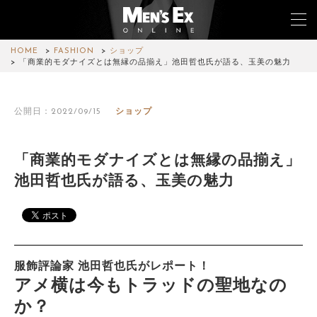
HOME
FASHION
ショップ
「商業的モダナイズとは無縁の品揃え」池田哲也氏が語る、玉美の魅力
TOP
公開日：2022/09/15
ショップ
FASHION
WATCH
「商業的モダナイズとは無縁の品揃え」
池田哲也氏が語る、玉美の魅力
CAR&BIKE
LIFESTYLE
COLUMN
服飾評論家 池田哲也氏がレポート！
アメ横は今もトラッドの聖地なの
MAGAZINE
か？
ABOUT SITE