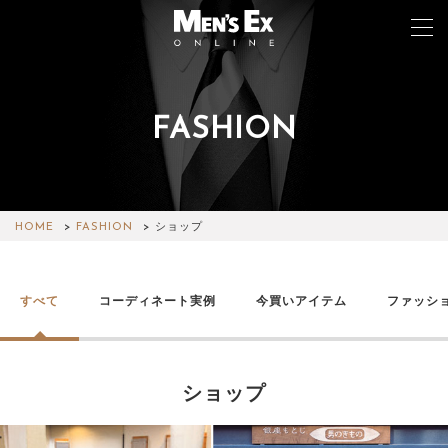
FASHION
TOP
FASHION
WATCH
HOME
FASHION
ショップ
CAR&BIKE
すべて
コーディネート実例
今買いアイテム
ファッシ
LIFESTYLE
COLUMN
ショップ
MAGAZINE
ABOUT SITE