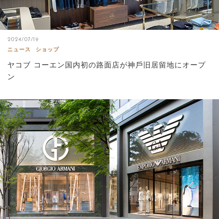
2024/07/19
ニュース
ショップ
ヤコブ コーエン国内初の路⾯店が神⼾旧居留地にオープ
ン