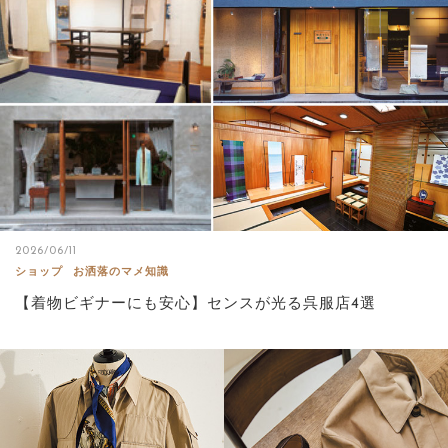
サイトマップ
2026/06/11
ショップ
お洒落のマメ知識
【着物ビギナーにも安心】センスが光る呉服店4選