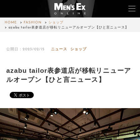
HOME
FASHION
ショップ
azabu tailor表参道店が移転リニューアルオープン【ひと言ニュース】
TOP
公開日：2023/02/15
ニュース
ショップ
FASHION
WATCH
azabu tailor表参道店が移転リニューア
ルオープン【ひと言ニュース】
CAR&BIKE
LIFESTYLE
COLUMN
MAGAZINE
ABOUT SITE