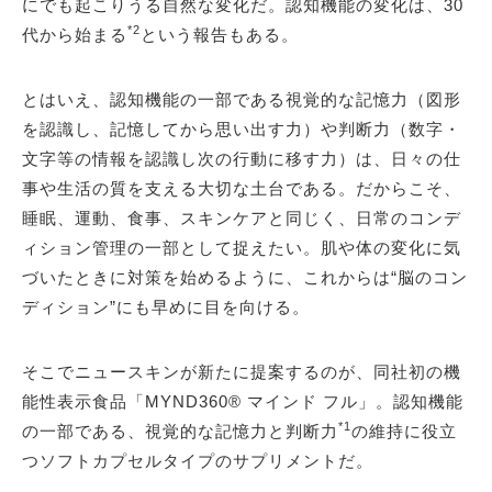
にでも起こりうる自然な変化だ。認知機能の変化は、30
*2
代から始まる
という報告もある。
とはいえ、認知機能の一部である視覚的な記憶力（図形
を認識し、記憶してから思い出す力）や判断力（数字・
文字等の情報を認識し次の行動に移す力）は、日々の仕
事や生活の質を支える大切な土台である。だからこそ、
睡眠、運動、食事、スキンケアと同じく、日常のコンデ
ィション管理の一部として捉えたい。肌や体の変化に気
づいたときに対策を始めるように、これからは“脳のコン
ディション”にも早めに目を向ける。
そこでニュースキンが新たに提案するのが、同社初の機
能性表示食品「MYND360® マインド フル」。認知機能
*1
の一部である、視覚的な記憶力と判断力
の維持に役立
つソフトカプセルタイプのサプリメントだ。