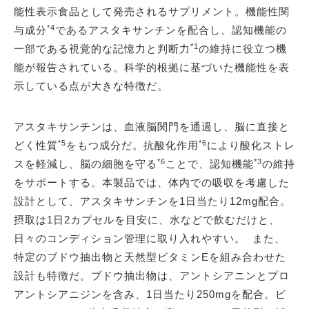
能性表示食品として発売されるサプリメント。機能性関
*4
与成分
であるアスタキサンチンを配合し、認知機能の
*1
一部である視覚的な記憶力と判断力
の維持に役立つ機
能が報告されている。科学的根拠に基づいた機能性を表
示している点が大きな特徴だ。
アスタキサンチンは、血液脳関門を通過し、脳に直接と
*5
*6
どく性質
をもつ成分だ。抗酸化作用
により酸化ストレ
*6
*3
スを軽減し、脳の細胞を守る
ことで、認知機能
の維持
をサポートする。本製品では、体内での吸収を考慮した
設計として、アスタキサンチンを1日当たり12mg配合。
摂取は1日2カプセルを目安に、水などで飲むだけと、
日々のコンディション管理に取り入れやすい。 また、
特定のブドウ抽出物と天然型ビタミンEを組み合わせた
設計も特徴だ。ブドウ抽出物は、アントシアニンとプロ
アントシアニジンを含み、1日当たり250mgを配合。ビ