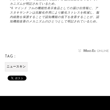
カニズムが明記されているため。
*6 マインド フルの機能性表示食品としての届け出情報に、ア
スタキサンチンは抗酸化作用により酸化ストレスを軽減し、脳
内細胞を保護することで認知機能の低下を改善することが、認
知機能改善のメカニズムのひとつとして明記されているため。
TAG：
ニュースキン