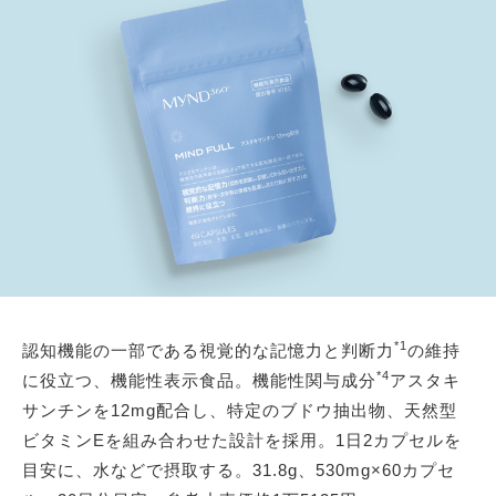
*1
認知機能の一部である視覚的な記憶力と判断力
の維持
*4
に役立つ、機能性表示食品。機能性関与成分
アスタキ
サンチンを12mg配合し、特定のブドウ抽出物、天然型
ビタミンEを組み合わせた設計を採用。1日2カプセルを
目安に、水などで摂取する。31.8g、530mg×60カプセ