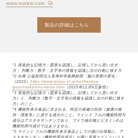
www.nuskin.com
製品の詳細はこちら
*1 視覚的な記憶力：図形を認識し、記憶してから思い出す
力； 判断力：数字・文字等の情報を認識し次の行動に移す力
*2 出典 公益財団法人長寿科学振興財団「脳の形態の変化」
（2022）
https://www.tyojyu.or.jp/net/kenkou-
tyoju/rouka/nou-keitai.html
（2025年12月9日参照）
*3 視覚的な記憶力（図形を認識し、記憶してから思い出す
力）と、判断力（数字・文字等の情報を認識し次の行動に移す
力）のこと。
*4 機能性表示食品に含まれる、特定の保健の目的（健康の維
持・増進等）に資する成分のこと。マインド フルの機能性関与
成分はアスタキサンチンであり、ブドウ抽出物とビタミンEは
機能性関与成分ではありません。
*5 マインド フルの機能性表示食品としての届け出情報に、ア
スタキサンチン（機能性関与成分）が脳に直接とどくというメ