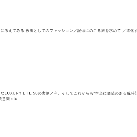
に考えてみる 教養としてのファッション／記憶にのこる旅を求めて ／進化
LUXURY LIFE 50の実例／今、そしてこれからも“本当に価値のある腕時計
識 etc.