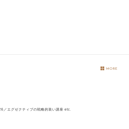
MORE
6／エグゼクティブの戦略的装い講座 etc.