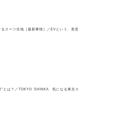
するスーツ生地［最新事情］／EVという、美意
”とは？／TOKYO SHINKA 気になる東京ス