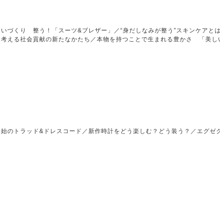
いづくり 整う！「スーツ&ブレザー」／“身だしなみが整う”スキンケアとは
に考える社会貢献の新たなかたち／本物を持つことで生まれる豊かさ 「美し
始のトラッド&ドレスコード／新作時計をどう楽しむ？どう装う？／エグゼク