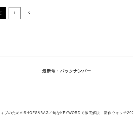
1
2
最新号・バックナンバー
ブのためのSHOES&BAG／旬なKEYWORDで徹底解説 新作ウォッチ202