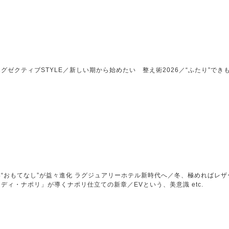
ゼクティブSTYLE／新しい期から始めたい 整え術2026／“ふたり”できもの
“おもてなし”が益々進化 ラグジュアリーホテル新時代へ／冬、極めればレ
ディ・ナポリ」が導くナポリ仕立ての新章／EVという、美意識 etc.