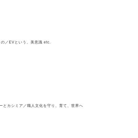
／EVという、美意識 etc.
ザーとカシミア／職人文化を守り、育て、世界へ