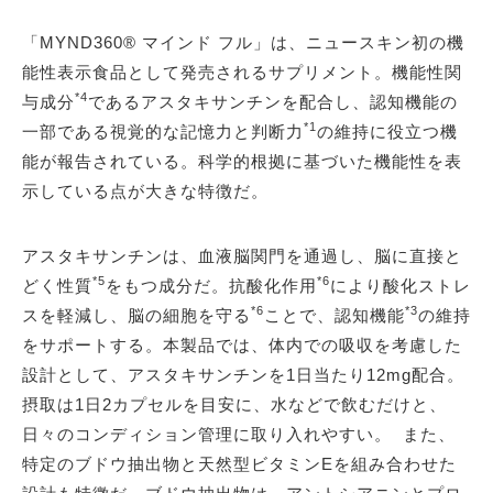
「MYND360® マインド フル」は、ニュースキン初の機
能性表示食品として発売されるサプリメント。機能性関
*4
与成分
であるアスタキサンチンを配合し、認知機能の
*1
一部である視覚的な記憶力と判断力
の維持に役立つ機
能が報告されている。科学的根拠に基づいた機能性を表
示している点が大きな特徴だ。
アスタキサンチンは、血液脳関門を通過し、脳に直接と
*5
*6
どく性質
をもつ成分だ。抗酸化作用
により酸化ストレ
*6
*3
スを軽減し、脳の細胞を守る
ことで、認知機能
の維持
をサポートする。本製品では、体内での吸収を考慮した
設計として、アスタキサンチンを1日当たり12mg配合。
摂取は1日2カプセルを目安に、水などで飲むだけと、
日々のコンディション管理に取り入れやすい。 また、
特定のブドウ抽出物と天然型ビタミンEを組み合わせた