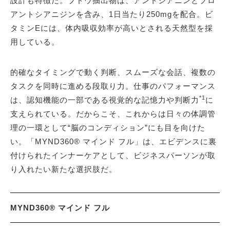
設計も特徴だ。ブドウ抽出物は、アントシアニンとプロ
アントシアニジンを含み、1日当たり250mgを配合。ビ
タミンEには、体内吸収効率が高いとされる天然型を採
用している。
的確なタイミングで動く判断、スムーズな会話、複数の
タスクを同時に進める段取り力。仕事のパフォーマンス
*1
は、認知機能の一部である視覚的な記憶力や判断力
に
支えられている。だからこそ、これからは日々の体調管
理の一環として“脳のコンディション”にも目を向けた
い。「MYND360® マインド フル」は、エビデンスに裏
付けられたインナーケアとして、ビジネスパーソンが取
り入れたい新たな選択肢だ。
MYND360® マインド フル