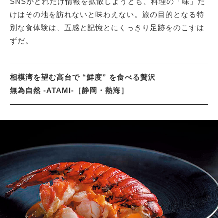
SNSがどれだけ情報を拡散しようとも、料理の「味」だ
けはその地を訪れないと味わえない。旅の目的となる特
別な食体験は、五感と記憶とにくっきり足跡をのこすは
サイトマップ
ずだ。
相模湾を望む高台で “鮮度” を食べる贅沢
無為自然 -ATAMI-［静岡・熱海］