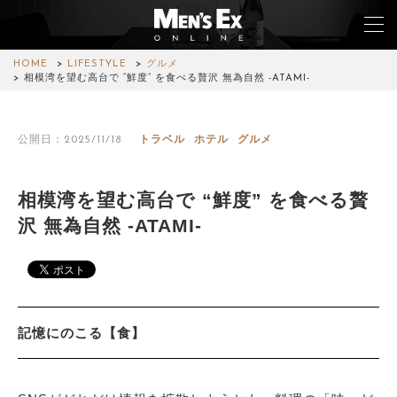
HOME
LIFESTYLE
グルメ
相模湾を望む高台で “鮮度” を食べる贅沢 無為自然 -ATAMI-
TOP
公開日：2025/11/18
トラベル
ホテル
グルメ
FASHION
WATCH
相模湾を望む高台で “鮮度” を食べる贅
沢 無為自然 -ATAMI-
CAR&BIKE
LIFESTYLE
COLUMN
記憶にのこる【食】
MAGAZINE
ABOUT SITE