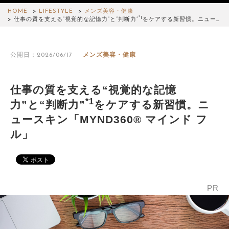
HOME
LIFESTYLE
メンズ美容・健康
*1
仕事の質を支える“視覚的な記憶力”と“判断力”
をケアする新習慣。ニュー…
公開日：2026/06/17
メンズ美容・健康
仕事の質を支える“視覚的な記憶
*1
力”と“判断力”
をケアする新習慣。ニ
ュースキン「MYND360® マインド フ
ル」
PR