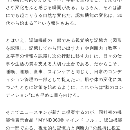
さな変化をふと感じる瞬間がある。もちろん、それは誰
にでも起こりうる自然な変化だ。認知機能の変化は、30
*2
代から始まる
という報告もある。
とはいえ、認知機能の一部である視覚的な記憶力（図形
を認識し、記憶してから思い出す力）や判断力（数字・
文字等の情報を認識し次の行動に移す力）は、日々の仕
事や生活の質を支える大切な土台である。だからこそ、
睡眠、運動、食事、スキンケアと同じく、日常のコンデ
ィション管理の一部として捉えたい。肌や体の変化に気
づいたときに対策を始めるように、これからは“脳のコン
ディション”にも早めに目を向ける。
そこでニュースキンが新たに提案するのが、同社初の機
能性表示食品「MYND360® マインド フル」。認知機能
*1
の一部である、視覚的な記憶力と判断力
の維持に役立