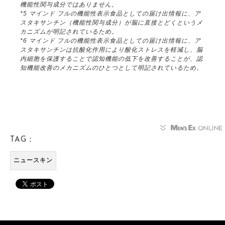
機能性関与成分ではありません。
*5 マインド フルの機能性表示食品としての届け出情報に、ア
スタキサンチン（機能性関与成分）が脳に直接とどくというメ
カニズムが明記されているため。
*6 マインド フルの機能性表示食品としての届け出情報に、ア
スタキサンチンは抗酸化作用により酸化ストレスを軽減し、脳
内細胞を保護することで認知機能の低下を改善することが、認
知機能改善のメカニズムのひとつとして明記されているため。
TAG：
ニュースキン