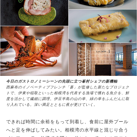
今日のガストロノミーシーンの先頭に立つ峯村シェフの新機軸
西麻布のイノベーティブフレンチ「蒼」が監修した新たなプロジェク
トで、伊東や稲取といった相模湾を代表する漁場で獲れる魚介を、鮮
度を活かして繊細に調理。伊豆半島の山の幸、緑の幸をふんだんに取
り入れている。深い満足とともに夜が更けていく。
できれば時間に余裕をもって到着し、食前に屋外プール
へと足を伸ばしてみたい。相模湾の水平線と混じり合う