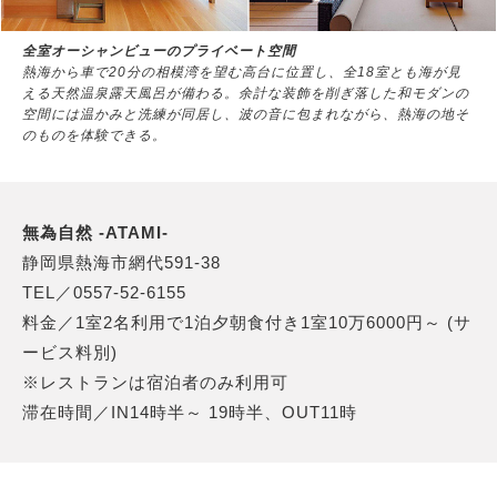
全室オーシャンビューのプライベート空間
熱海から車で20分の相模湾を望む高台に位置し、全18室とも海が見
える天然温泉露天風呂が備わる。余計な装飾を削ぎ落した和モダンの
空間には温かみと洗練が同居し、波の音に包まれながら、熱海の地そ
のものを体験できる。
無為自然 -ATAMI-
静岡県熱海市網代591-38
TEL／0557-52-6155
料金／1室2名利用で1泊夕朝食付き1室10万6000円～ (サ
ービス料別)
※レストランは宿泊者のみ利用可
滞在時間／IN14時半～ 19時半、OUT11時