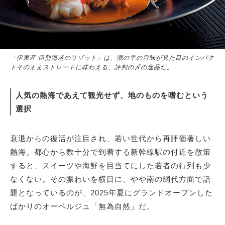
「伊東産 伊勢海老のリゾット」は、潮の幸の旨味が見た目のインパク
トそのままストレートに味わえる、評判の〆の逸品だ。
人気の熱海であえて観光せず、地のものを嗜むという
選択
衰退からの復活が注目され、若い世代から再評価著しい
熱海。都心から数十分で到着する新幹線駅の付近を散策
すると、スイーツや海鮮を目当てにした若者の行列も少
なくない。その賑わいを横目に、やや南の網代方面で話
題となっているのが、2025年夏にグランドオープンした
ばかりのオーベルジュ「無為自然」だ。