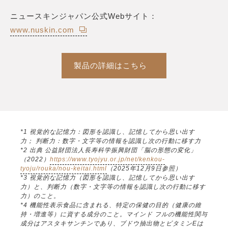
ニュースキンジャパン公式Webサイト：
www.nuskin.com
製品の詳細はこちら
*1 視覚的な記憶力：図形を認識し、記憶してから思い出す
力； 判断力：数字・文字等の情報を認識し次の行動に移す力
*2 出典 公益財団法人長寿科学振興財団「脳の形態の変化」
（2022）
https://www.tyojyu.or.jp/net/kenkou-
tyoju/rouka/nou-keitai.html
（2025年12月9日参照）
*3 視覚的な記憶力（図形を認識し、記憶してから思い出す
力）と、判断力（数字・文字等の情報を認識し次の行動に移す
力）のこと。
*4 機能性表示食品に含まれる、特定の保健の目的（健康の維
持・増進等）に資する成分のこと。マインド フルの機能性関与
成分はアスタキサンチンであり、ブドウ抽出物とビタミンEは