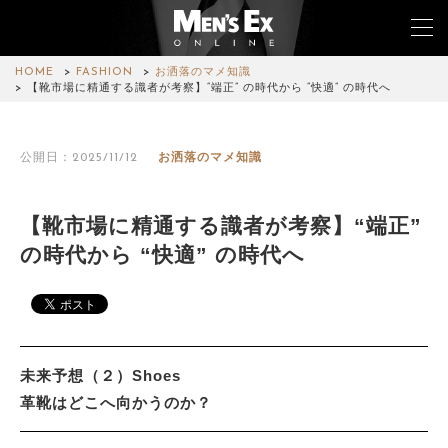
HOME
FASHION
お洒落のマメ知識
【靴市場に精通する識者が考察】“端正” の時代から “快適” の時代へ
TOP
公開日：2025/11/12
お洒落のマメ知識
FASHION
WATCH
【靴市場に精通する識者が考察】“端正”
の時代から “快適” の時代へ
CAR&BIKE
LIFESTYLE
COLUMN
未来予想（２）Shoes
MAGAZINE
革靴はどこへ向かうのか？
ABOUT SITE