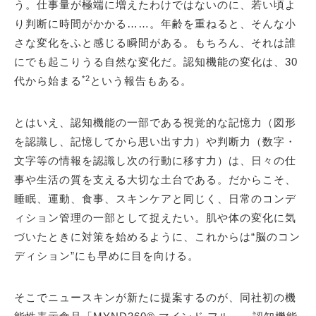
う。仕事量が極端に増えたわけではないのに、若い頃よ
り判断に時間がかかる……。年齢を重ねると、そんな小
さな変化をふと感じる瞬間がある。もちろん、それは誰
にでも起こりうる自然な変化だ。認知機能の変化は、30
*2
代から始まる
という報告もある。
とはいえ、認知機能の一部である視覚的な記憶力（図形
を認識し、記憶してから思い出す力）や判断力（数字・
文字等の情報を認識し次の行動に移す力）は、日々の仕
事や生活の質を支える大切な土台である。だからこそ、
睡眠、運動、食事、スキンケアと同じく、日常のコンデ
ィション管理の一部として捉えたい。肌や体の変化に気
づいたときに対策を始めるように、これからは“脳のコン
ディション”にも早めに目を向ける。
そこでニュースキンが新たに提案するのが、同社初の機