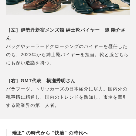
［左］伊勢丹新宿メンズ館 紳士靴バイヤー 鏡 陽介さ
ん
バッグやテーラードクロージングのバイヤーを歴任した
のち、2023年から紳士靴バイヤーを担当。靴と服どちら
にも深い造詣を持つ。
［右］GMT代表 横瀬秀明さん
パラブーツ、トリッカーズの日本紹介に尽力。国内外の
靴事情に精通し、国内のトレンドを熟知し。市場を牽引
する靴業界の第一人者。
“端正” の時代から “快適” の時代へ