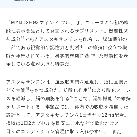
「MYND360® マインド フル」は、ニュースキン初の機
能性表示食品として発売されるサプリメント。機能性関
*4
与成分
であるアスタキサンチンを配合し、認知機能の
*1
一部である視覚的な記憶力と判断力
の維持に役立つ機
能が報告されている。科学的根拠に基づいた機能性を表
示している点が大きな特徴だ。
アスタキサンチンは、血液脳関門を通過し、脳に直接と
*5
*6
どく性質
をもつ成分だ。抗酸化作用
により酸化ストレ
*6
*3
スを軽減し、脳の細胞を守る
ことで、認知機能
の維持
をサポートする。本製品では、体内での吸収を考慮した
設計として、アスタキサンチンを1日当たり12mg配合。
摂取は1日2カプセルを目安に、水などで飲むだけと、
日々のコンディション管理に取り入れやすい。 また、