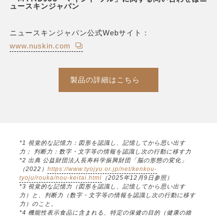
ュースキンジャパン
ニュースキンジャパン公式Webサイト：
www.nuskin.com
製品の詳細はこちら
*1 視覚的な記憶力：図形を認識し、記憶してから思い出す
力； 判断力：数字・文字等の情報を認識し次の行動に移す力
*2 出典 公益財団法人長寿科学振興財団「脳の形態の変化」
（2022）
https://www.tyojyu.or.jp/net/kenkou-
tyoju/rouka/nou-keitai.html
（2025年12月9日参照）
*3 視覚的な記憶力（図形を認識し、記憶してから思い出す
力）と、判断力（数字・文字等の情報を認識し次の行動に移す
力）のこと。
*4 機能性表示食品に含まれる、特定の保健の目的（健康の維