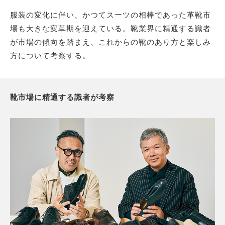
服装の変化に伴い、かつてスーツの相棒であった革靴市
場も大きな変革期を迎えている。靴業界に精通する識者
サイトマップ
が市場の傾向を踏まえ、これからの靴のあり方と楽しみ
方について考察する。
靴市場に精通する識者が考察