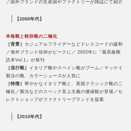
／国外ブランドの生産国やファクトリーが雑誌にて紹介
【2000年代】
本格靴と軽快靴の二極化
［背景］
カジュアルフライデーなどドレスコードの緩和
／海外ブランド信仰がピークに／ 2002年に『最高級靴
読本Vol.1』が発刊
［流行靴］
イタリア靴やスペイン靴がブーム／マッケイ
製法の靴、カラーシューズが人気に
［特徴］
華やかなイタリア靴と、英国クラシック靴の二
極化／製法などのスペック至上主義の価値観が登場／セ
レクトショップがファクトリーブランドを提案
【2010年代】