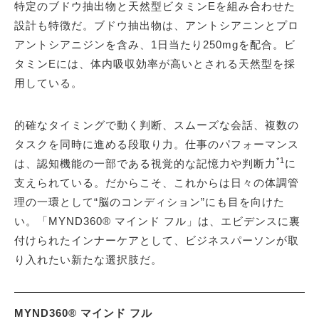
特定のブドウ抽出物と天然型ビタミンEを組み合わせた
設計も特徴だ。ブドウ抽出物は、アントシアニンとプロ
アントシアニジンを含み、1日当たり250mgを配合。ビ
タミンEには、体内吸収効率が高いとされる天然型を採
用している。
的確なタイミングで動く判断、スムーズな会話、複数の
タスクを同時に進める段取り力。仕事のパフォーマンス
*1
は、認知機能の一部である視覚的な記憶力や判断力
に
支えられている。だからこそ、これからは日々の体調管
理の一環として“脳のコンディション”にも目を向けた
い。「MYND360® マインド フル」は、エビデンスに裏
付けられたインナーケアとして、ビジネスパーソンが取
り入れたい新たな選択肢だ。
MYND360® マインド フル