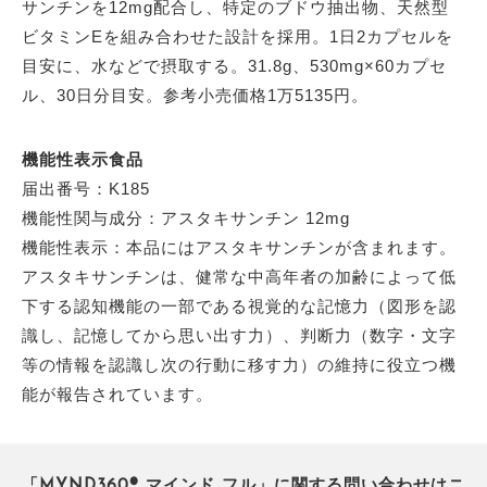
サンチンを12mg配合し、特定のブドウ抽出物、天然型
ビタミンEを組み合わせた設計を採用。1日2カプセルを
目安に、水などで摂取する。31.8g、530mg×60カプセ
ル、30日分目安。参考小売価格1万5135円。
機能性表示食品
届出番号：K185
機能性関与成分：アスタキサンチン 12mg
機能性表示：本品にはアスタキサンチンが含まれます。
アスタキサンチンは、健常な中高年者の加齢によって低
下する認知機能の一部である視覚的な記憶力（図形を認
識し、記憶してから思い出す力）、判断力（数字・文字
等の情報を認識し次の行動に移す力）の維持に役立つ機
能が報告されています。
「MYND360® マインド フル」に関する問い合わせはニ