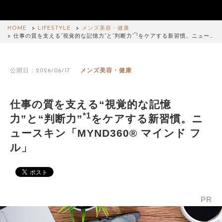
HOME
LIFESTYLE
メンズ美容・健康
*1
仕事の質を支える“視覚的な記憶力”と“判断力”
をケアする新習慣。ニュー…
公開日：2026/06/17
メンズ美容・健康
仕事の質を支える“視覚的な記憶
*1
力”と“判断力”
をケアする新習慣。ニ
ュースキン「MYND360® マインド フ
ル」
PR