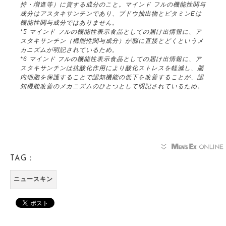
持・増進等）に資する成分のこと。マインド フルの機能性関与
成分はアスタキサンチンであり、ブドウ抽出物とビタミンEは
機能性関与成分ではありません。
*5 マインド フルの機能性表示食品としての届け出情報に、ア
スタキサンチン（機能性関与成分）が脳に直接とどくというメ
カニズムが明記されているため。
*6 マインド フルの機能性表示食品としての届け出情報に、ア
スタキサンチンは抗酸化作用により酸化ストレスを軽減し、脳
内細胞を保護することで認知機能の低下を改善することが、認
知機能改善のメカニズムのひとつとして明記されているため。
TAG：
ニュースキン