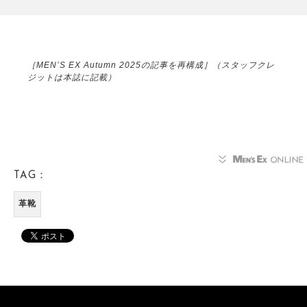
［MEN’S EX Autumn 2025の記事を再構成］（スタッフクレ
ジットは本誌に記載）
TAG：
革靴