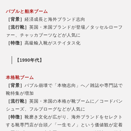
バブルと舶来ブーム
［背景］
経済成長と海外ブランド志向
［流行靴］
英国・米国ブランドが登場／タッセルローフ
ァー、チャッカブーツなどが人気に
［特徴］
高級輸入靴がステイタス化
【1990年代】
本格靴ブーム
［背景］
バブル崩壊で「本物志向」へ／雑誌や専門誌で
靴特集が増加
［流行靴］
英国・米国の本格が靴ブームに／コードバン
シューズ、フルブローグなどが人気に
［特徴］
靴磨き文化が広がり、海外ブランドをセレクト
する靴専門店が台頭／「一生モノ」という価値観が定着