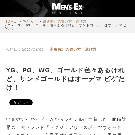
HOME
WATCH
高級時計の買い方・選び方
YG、PG、WG、ゴールド色々あるけれど、サンドゴールドはオーデマ ピ
ゲだけ！
TOP
公開日：2025/04/08
高級時計の買い方・選び方
FASHION
WATCH
YG、PG、WG、ゴールド色々あるけれ
ど、サンドゴールドはオーデマ ピゲだ
CAR&BIKE
け！
LIFESTYLE
COLUMN
いまやすっかりブームからジャンルに定着した、腕時計
MAGAZINE
界の一大トレンド「ラグジュアリースポーツウォッチ
ABOUT SITE