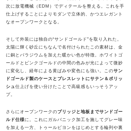
次に放電機械（EDM）でディテールを整える。これを手
仕上げすることによりモダンで立体的、かつエレガント
なオープンワークとなる。
そして外装には独自の“サンドゴールド”を取り入れた。
太陽に輝く砂丘にちなんで名付けられたこの素材は、金
に銅とパラジウムを加えた暖かい色が特徴。ホワイトゴ
ールドとピンクゴールドの中間の色みが光によって微妙
に変化し、経年による黄ばみや変色にも強い。この
サン
ドゴールド製のケースとブレスレットにサテン＆ポリッ
シュ
仕上げを使い分けたことで高級感もいっそうアッ
プ。
さらにオープンワークの
ブリッジと地板までサンドゴー
ルド仕様
に。これにガルバニック加工を施してグレー味
を加える一方、トゥールビヨンをはじめとする輪列や裏