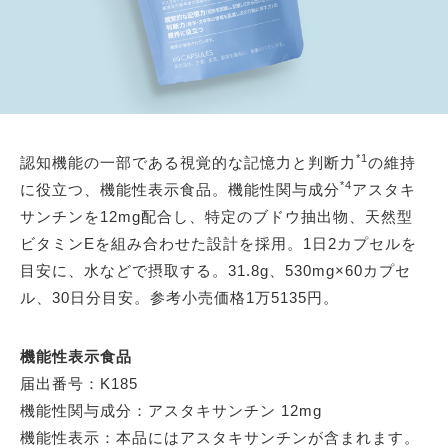
*1
認知機能の一部である視覚的な記憶力と判断力
の維持
*4
に役立つ、機能性表示食品。機能性関与成分
アスタキ
サンチンを12mg配合し、特定のブドウ抽出物、天然型
ビタミンEを組み合わせた設計を採用。1日2カプセルを
目安に、水などで摂取する。31.8g、530mg×60カプセ
ル、30日分目安。参考小売価格1万5135円。
機能性表示食品
届出番号：K185
機能性関与成分：アスタキサンチン 12mg
機能性表示：本品にはアスタキサンチンが含まれます。