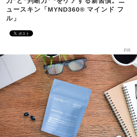
力”と“判断力”
をケアする新習慣。ニ
ュースキン「MYND360® マインド フ
ル」
PR