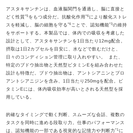
アスタキサンチンは、血液脳関門を通過し、脳に直接と
*5
*6
どく性質
をもつ成分だ。抗酸化作用
により酸化ストレ
*6
*3
スを軽減し、脳の細胞を守る
ことで、認知機能
の維持
をサポートする。本製品では、体内での吸収を考慮した
設計として、アスタキサンチンを1日当たり12mg配合。
摂取は1日2カプセルを目安に、水などで飲むだけと、
日々のコンディション管理に取り入れやすい。 また、
特定のブドウ抽出物と天然型ビタミンEを組み合わせた
設計も特徴だ。ブドウ抽出物は、アントシアニンとプロ
アントシアニジンを含み、1日当たり250mgを配合。ビ
タミンEには、体内吸収効率が高いとされる天然型を採
用している。
的確なタイミングで動く判断、スムーズな会話、複数の
タスクを同時に進める段取り力。仕事のパフォーマンス
*1
は、認知機能の一部である視覚的な記憶力や判断力
に