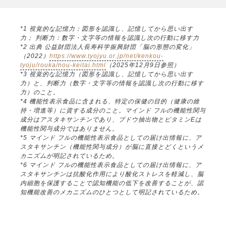
*1 視覚的な記憶力：図形を認識し、記憶してから思い出す
力； 判断力：数字・文字等の情報を認識し次の行動に移す力
*2 出典 公益財団法人長寿科学振興財団「脳の形態の変化」
（2022）
https://www.tyojyu.or.jp/net/kenkou-
tyoju/rouka/nou-keitai.html
（2025年12月9日参照）
*3 視覚的な記憶力（図形を認識し、記憶してから思い出す
力）と、判断力（数字・文字等の情報を認識し次の行動に移す
力）のこと。
*4 機能性表示食品に含まれる、特定の保健の目的（健康の維
持・増進等）に資する成分のこと。マインド フルの機能性関与
成分はアスタキサンチンであり、ブドウ抽出物とビタミンEは
機能性関与成分ではありません。
*5 マインド フルの機能性表示食品としての届け出情報に、ア
スタキサンチン（機能性関与成分）が脳に直接とどくというメ
カニズムが明記されているため。
*6 マインド フルの機能性表示食品としての届け出情報に、ア
スタキサンチンは抗酸化作用により酸化ストレスを軽減し、脳
内細胞を保護することで認知機能の低下を改善することが、認
知機能改善のメカニズムのひとつとして明記されているため。