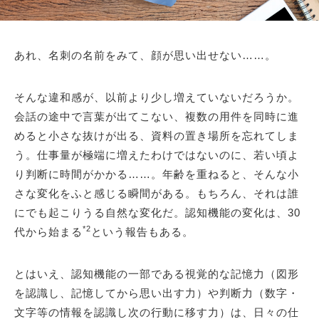
あれ、名刺の名前をみて、顔が思い出せない……。
そんな違和感が、以前より少し増えていないだろうか。
会話の途中で言葉が出てこない、複数の用件を同時に進
めると小さな抜けが出る、資料の置き場所を忘れてしま
う。仕事量が極端に増えたわけではないのに、若い頃よ
り判断に時間がかかる……。年齢を重ねると、そんな小
さな変化をふと感じる瞬間がある。もちろん、それは誰
にでも起こりうる自然な変化だ。認知機能の変化は、30
*2
代から始まる
という報告もある。
とはいえ、認知機能の一部である視覚的な記憶力（図形
を認識し、記憶してから思い出す力）や判断力（数字・
文字等の情報を認識し次の行動に移す力）は、日々の仕