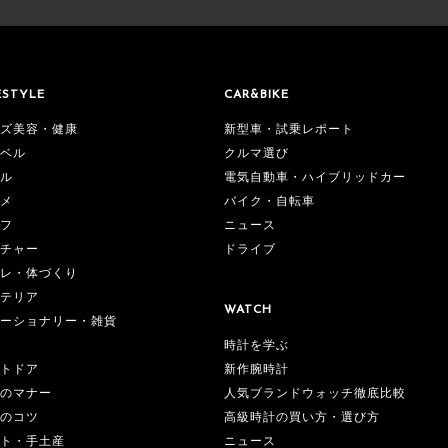
ESTYLE
CAR&BIKE
ズ美容・健康
新型車・試乗レポート
ベル
クルマ選び
ル
電気自動車・ハイブリッドカー
メ
バイク・自転車
フ
ニュース
チャー
ドライブ
レ・体づくり
テリア
WATCH
ーショナリー・雑貨
時計を学ぶ
新作腕時計
トドア
人気ブランドウォッチ徹底比較
のマナー
高級時計の買い方・選び方
のコツ
ニュース
ト・手土産