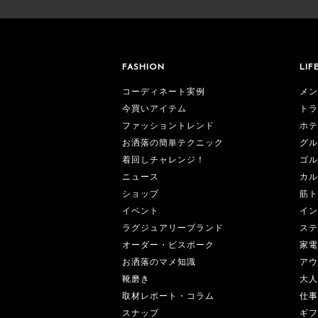
FASHION
LIF
コーディネート実例
メン
今買いアイテム
トラ
ファッショントレンド
ホテ
お洒落の簡単テクニック
グル
着回しチャレンジ！
ゴル
ニュース
カル
ショップ
筋ト
イベント
イン
ラグジュアリーブランド
ステ
オーダー・ビスポーク
家電
お洒落のマメ知識
アウ
靴磨き
大人
取材レポート・コラム
仕事
スナップ
ギフ