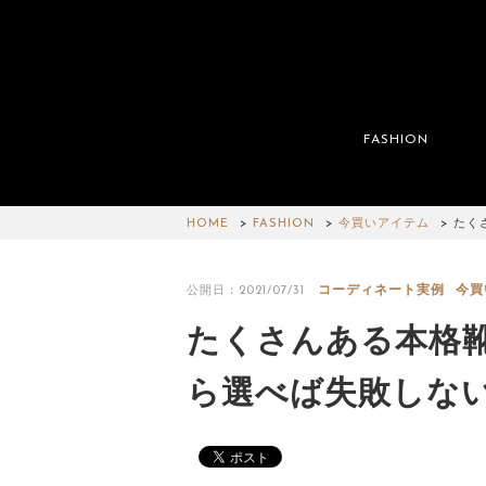
FASHION
HOME
FASHION
今買いアイテム
たく
コーディネート実例
今買
公開日：2021/07/31
たくさんある本格
ら選べば失敗しな