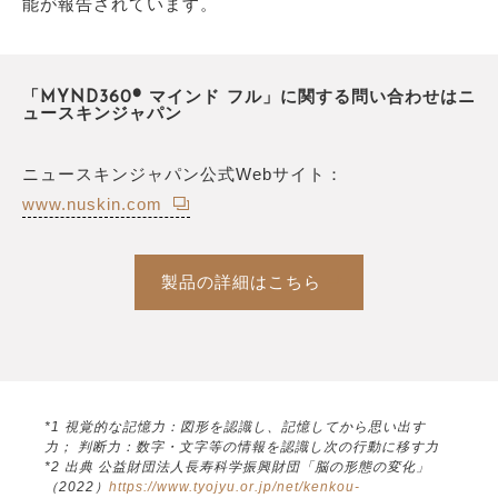
能が報告されています。
「MYND360® マインド フル」に関する問い合わせはニ
ュースキンジャパン
ニュースキンジャパン公式Webサイト：
www.nuskin.com
製品の詳細はこちら
*1 視覚的な記憶力：図形を認識し、記憶してから思い出す
力； 判断力：数字・文字等の情報を認識し次の行動に移す力
*2 出典 公益財団法人長寿科学振興財団「脳の形態の変化」
（2022）
https://www.tyojyu.or.jp/net/kenkou-