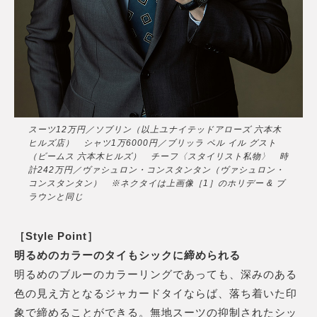
スーツ12万円／ソブリン（以上ユナイテッドアローズ 六本木
ヒルズ店） シャツ1万6000円／ブリッラ ペル イル グスト
（ビームス 六本木ヒルズ） チーフ〈スタイリスト私物〉 時
計242万円／ヴァシュロン・コンスタンタン（ヴァシュロン・
コンスタンタン） ※ネクタイは上画像［1］のホリデー & ブ
ラウンと同じ
［Style Point］
明るめのカラーのタイもシックに締められる
明るめのブルーのカラーリングであっても、深みのある
色の見え方となるジャカードタイならば、落ち着いた印
象で締めることができる。無地スーツの抑制されたシッ