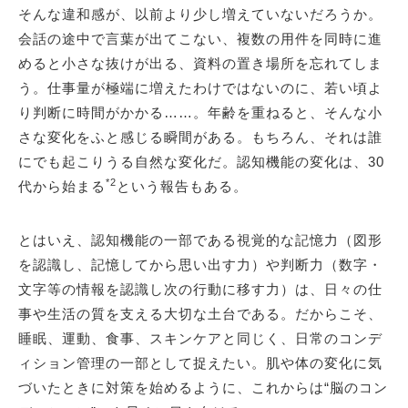
そんな違和感が、以前より少し増えていないだろうか。
会話の途中で言葉が出てこない、複数の用件を同時に進
めると小さな抜けが出る、資料の置き場所を忘れてしま
う。仕事量が極端に増えたわけではないのに、若い頃よ
り判断に時間がかかる……。年齢を重ねると、そんな小
さな変化をふと感じる瞬間がある。もちろん、それは誰
にでも起こりうる自然な変化だ。認知機能の変化は、30
*2
代から始まる
という報告もある。
とはいえ、認知機能の一部である視覚的な記憶力（図形
を認識し、記憶してから思い出す力）や判断力（数字・
文字等の情報を認識し次の行動に移す力）は、日々の仕
事や生活の質を支える大切な土台である。だからこそ、
睡眠、運動、食事、スキンケアと同じく、日常のコンデ
ィション管理の一部として捉えたい。肌や体の変化に気
づいたときに対策を始めるように、これからは“脳のコン