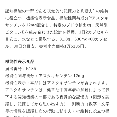
*1
認知機能の一部である視覚的な記憶力と判断力
の維持
*4
に役立つ、機能性表示食品。機能性関与成分
アスタキ
サンチンを12mg配合し、特定のブドウ抽出物、天然型
ビタミンEを組み合わせた設計を採用。1日2カプセルを
目安に、水などで摂取する。31.8g、530mg×60カプセ
ル、30日分目安。参考小売価格1万5135円。
機能性表示食品
届出番号：K185
機能性関与成分：アスタキサンチン 12mg
機能性表示：本品にはアスタキサンチンが含まれます。
アスタキサンチンは、健常な中高年者の加齢によって低
下する認知機能の一部である視覚的な記憶力（図形を認
識し、記憶してから思い出す力）、判断力（数字・文字
等の情報を認識し次の行動に移す力）の維持に役立つ機