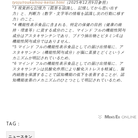
tyoju/rouka/nou-keitai.html
（2025年12月9日参照）
*3 視覚的な記憶力（図形を認識し、記憶してから思い出す
力）と、判断力（数字・文字等の情報を認識し次の行動に移す
力）のこと。
*4 機能性表示食品に含まれる、特定の保健の目的（健康の維
持・増進等）に資する成分のこと。マインド フルの機能性関与
成分はアスタキサンチンであり、ブドウ抽出物とビタミンEは
機能性関与成分ではありません。
*5 マインド フルの機能性表示食品としての届け出情報に、ア
スタキサンチン（機能性関与成分）が脳に直接とどくというメ
カニズムが明記されているため。
*6 マインド フルの機能性表示食品としての届け出情報に、ア
スタキサンチンは抗酸化作用により酸化ストレスを軽減し、脳
内細胞を保護することで認知機能の低下を改善することが、認
知機能改善のメカニズムのひとつとして明記されているため。
TAG：
ニュースキン