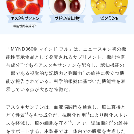
「MYND360® マインド フル」は、ニュースキン初の機
能性表示食品として発売されるサプリメント。機能性関
*4
与成分
であるアスタキサンチンを配合し、認知機能の
*1
一部である視覚的な記憶力と判断力
の維持に役立つ機
能が報告されている。科学的根拠に基づいた機能性を表
示している点が大きな特徴だ。
アスタキサンチンは、血液脳関門を通過し、脳に直接と
*5
*6
どく性質
をもつ成分だ。抗酸化作用
により酸化ストレ
*6
*3
スを軽減し、脳の細胞を守る
ことで、認知機能
の維持
をサポートする。本製品では、体内での吸収を考慮した