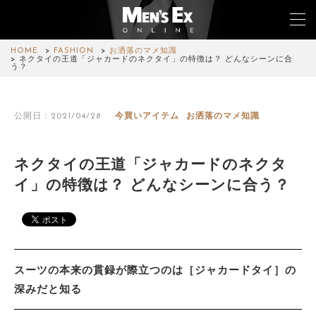
HOME
FASHION
お洒落のマメ知識
ネクタイの王道「ジャカードのネクタイ」の特徴は？ どんなシーンに合
う？
TOP
公開日：2021/04/28
今買いアイテム
お洒落のマメ知識
FASHION
WATCH
ネクタイの王道「ジャカードのネクタ
イ」の特徴は？ どんなシーンに合う？
CAR&BIKE
LIFESTYLE
COLUMN
スーツの本来の貫録が際立つのは［ジャカードタイ］の
MAGAZINE
深みだと知る
ABOUT SITE