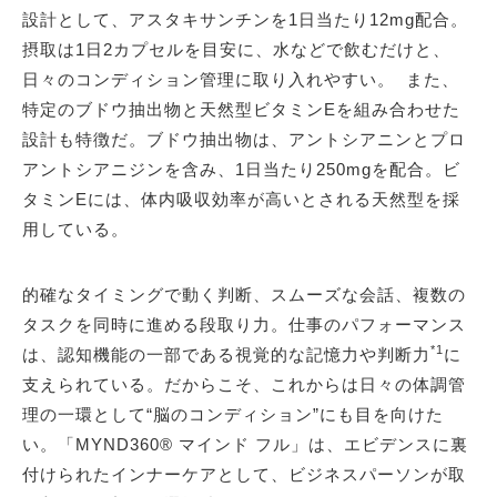
設計として、アスタキサンチンを1日当たり12mg配合。
摂取は1日2カプセルを目安に、水などで飲むだけと、
日々のコンディション管理に取り入れやすい。 また、
特定のブドウ抽出物と天然型ビタミンEを組み合わせた
設計も特徴だ。ブドウ抽出物は、アントシアニンとプロ
アントシアニジンを含み、1日当たり250mgを配合。ビ
タミンEには、体内吸収効率が高いとされる天然型を採
用している。
的確なタイミングで動く判断、スムーズな会話、複数の
タスクを同時に進める段取り力。仕事のパフォーマンス
*1
は、認知機能の一部である視覚的な記憶力や判断力
に
支えられている。だからこそ、これからは日々の体調管
理の一環として“脳のコンディション”にも目を向けた
い。「MYND360® マインド フル」は、エビデンスに裏
付けられたインナーケアとして、ビジネスパーソンが取