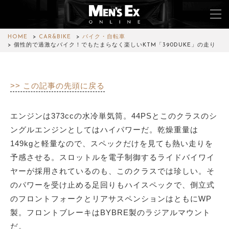
HOME
CAR&BIKE
バイク・自転車
個性的で過激なバイク！でもたまらなく楽しいKTM「390DUKE」の走り
TOP
>> この記事の先頭に戻る
FASHION
WATCH
エンジンは373ccの水冷単気筒。44PSとこのクラスのシ
ングルエンジンとしてはハイパワーだ。乾燥重量は
CAR&BIKE
149kgと軽量なので、スペックだけを見ても熱い走りを
予感させる。スロットルを電子制御するライドバイワイ
LIFESTYLE
ヤーが採用されているのも、このクラスでは珍しい。そ
COLUMN
のパワーを受け止める足回りもハイスペックで、倒立式
のフロントフォークとリアサスペンションはともにWP
MAGAZINE
製。フロントブレーキはBYBRE製のラジアルマウント
だ。
ABOUT SITE