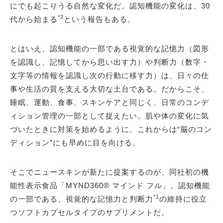
にでも起こりうる自然な変化だ。認知機能の変化は、30
*2
代から始まる
という報告もある。
とはいえ、認知機能の一部である視覚的な記憶力（図形
を認識し、記憶してから思い出す力）や判断力（数字・
文字等の情報を認識し次の行動に移す力）は、日々の仕
事や生活の質を支える大切な土台である。だからこそ、
睡眠、運動、食事、スキンケアと同じく、日常のコンデ
ィション管理の一部として捉えたい。肌や体の変化に気
づいたときに対策を始めるように、これからは“脳のコン
ディション”にも早めに目を向ける。
そこでニュースキンが新たに提案するのが、同社初の機
能性表示食品「MYND360® マインド フル」。認知機能
*1
の一部である、視覚的な記憶力と判断力
の維持に役立
つソフトカプセルタイプのサプリメントだ。