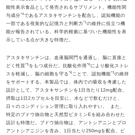
能性表示食品として発売されるサプリメント。機能性関
*4
与成分
であるアスタキサンチンを配合し、認知機能の
*1
一部である視覚的な記憶力と判断力
の維持に役立つ機
能が報告されている。科学的根拠に基づいた機能性を表
示している点が大きな特徴だ。
アスタキサンチンは、血液脳関門を通過し、脳に直接と
*5
*6
どく性質
をもつ成分だ。抗酸化作用
により酸化ストレ
*6
*3
スを軽減し、脳の細胞を守る
ことで、認知機能
の維持
をサポートする。本製品では、体内での吸収を考慮した
設計として、アスタキサンチンを1日当たり12mg配合。
摂取は1日2カプセルを目安に、水などで飲むだけと、
日々のコンディション管理に取り入れやすい。 また、
特定のブドウ抽出物と天然型ビタミンEを組み合わせた
設計も特徴だ。ブドウ抽出物は、アントシアニンとプロ
アントシアニジンを含み、1日当たり250mgを配合。ビ