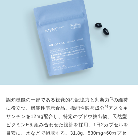
*1
認知機能の一部である視覚的な記憶力と判断力
の維持
*4
に役立つ、機能性表示食品。機能性関与成分
アスタキ
サンチンを12mg配合し、特定のブドウ抽出物、天然型
ビタミンEを組み合わせた設計を採用。1日2カプセルを
目安に、水などで摂取する。31.8g、530mg×60カプセ