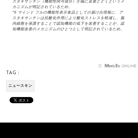
スタキサンチン（機能性関与成分）が脳に直接とどくというメ
カニズムが明記されているため。
*6 マインド フルの機能性表示食品としての届け出情報に、ア
スタキサンチンは抗酸化作用により酸化ストレスを軽減し、脳
内細胞を保護することで認知機能の低下を改善することが、認
知機能改善のメカニズムのひとつとして明記されているため。
TAG：
ニュースキン