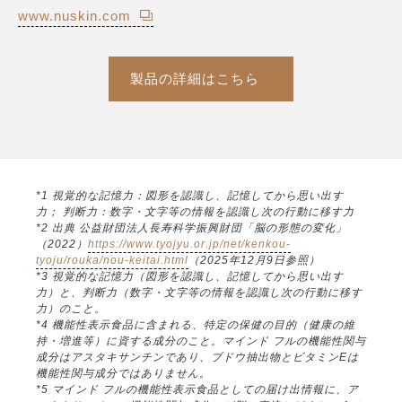
www.nuskin.com
製品の詳細はこちら
*1 視覚的な記憶力：図形を認識し、記憶してから思い出す
力； 判断力：数字・文字等の情報を認識し次の行動に移す力
*2 出典 公益財団法人長寿科学振興財団「脳の形態の変化」
（2022）
https://www.tyojyu.or.jp/net/kenkou-
tyoju/rouka/nou-keitai.html
（2025年12月9日参照）
*3 視覚的な記憶力（図形を認識し、記憶してから思い出す
力）と、判断力（数字・文字等の情報を認識し次の行動に移す
力）のこと。
*4 機能性表示食品に含まれる、特定の保健の目的（健康の維
持・増進等）に資する成分のこと。マインド フルの機能性関与
成分はアスタキサンチンであり、ブドウ抽出物とビタミンEは
機能性関与成分ではありません。
*5 マインド フルの機能性表示食品としての届け出情報に、ア