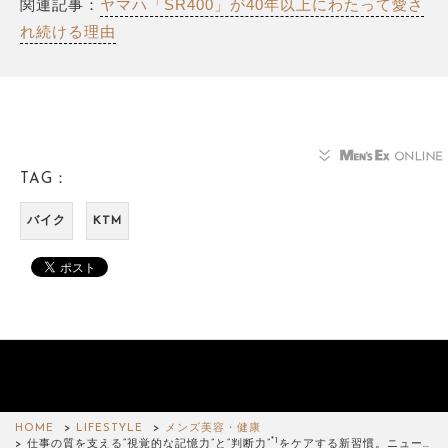
関連記事：
ヤマハ「SR400」が40年以上にわたって愛さ
れ続ける理由
TAG：
バイク
KTM
HOME
LIFESTYLE
メンズ美容・健康
*1
仕事の質を支える“視覚的な記憶力”と“判断力”
をケアする新習慣。ニュー…