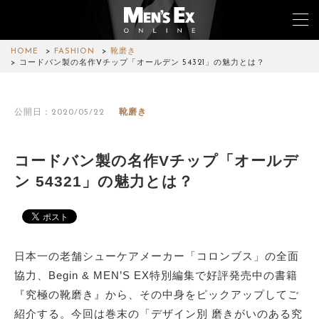
HOME
FASHION
靴磨き
コードバン製の名作Vチップ「オールデン 54321」の魅力とは？
TOP
公開日：2020/05/22
靴磨き
FASHION
WATCH
コードバン製の名作Vチップ「オールデ
ン 54321」の魅力とは？
CAR&BIKE
LIFESTYLE
COLUMN
日本一の老舗シューケアメーカー「コロンブス」の全面
協力、Begin & MEN’S EX特別編集で好評発売中の書籍
MAGAZINE
『究極の靴磨き』から、その中身をピックアップしてご
紹介する。今回は巻末の「デザイン別 磨きがいのある究
ABOUT SITE