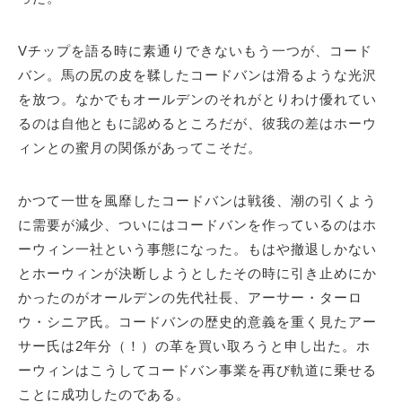
Vチップを語る時に素通りできないもう一つが、コード
バン。馬の尻の皮を鞣したコードバンは滑るような光沢
を放つ。なかでもオールデンのそれがとりわけ優れてい
るのは自他ともに認めるところだが、彼我の差はホーウ
ィンとの蜜月の関係があってこそだ。
かつて一世を風靡したコードバンは戦後、潮の引くよう
に需要が減少、ついにはコードバンを作っているのはホ
ーウィン一社という事態になった。もはや撤退しかない
とホーウィンが決断しようとしたその時に引き止めにか
かったのがオールデンの先代社長、アーサー・ターロ
ウ・シニア氏。コードバンの歴史的意義を重く見たアー
サー氏は2年分（！）の革を買い取ろうと申し出た。ホ
ーウィンはこうしてコードバン事業を再び軌道に乗せる
ことに成功したのである。