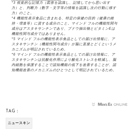
*3 視覚的な記憶力（図形を認識し、記憶してから思い出す
力）と、判断力（数字・文字等の情報を認識し次の行動に移す
力）のこと。
*4 機能性表示食品に含まれる、特定の保健の目的（健康の維
持・増進等）に資する成分のこと。マインド フルの機能性関与
成分はアスタキサンチンであり、ブドウ抽出物とビタミンEは
機能性関与成分ではありません。
*5 マインド フルの機能性表示食品としての届け出情報に、ア
スタキサンチン（機能性関与成分）が脳に直接とどくというメ
カニズムが明記されているため。
*6 マインド フルの機能性表示食品としての届け出情報に、ア
スタキサンチンは抗酸化作用により酸化ストレスを軽減し、脳
内細胞を保護することで認知機能の低下を改善することが、認
知機能改善のメカニズムのひとつとして明記されているため。
TAG：
ニュースキン