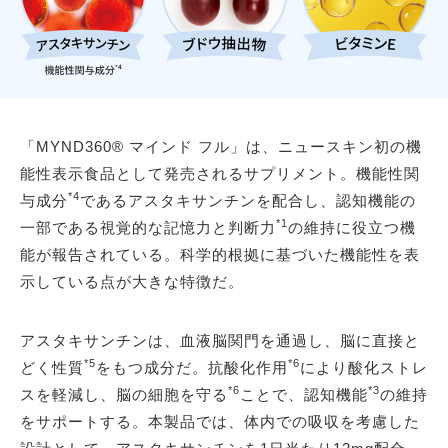
「MYND360® マインド フル」は、ニュースキン初の機
能性表示食品として発売されるサプリメント。機能性関
*4
与成分
であるアスタキサンチンを配合し、認知機能の
*1
一部である視覚的な記憶力と判断力
の維持に役立つ機
能が報告されている。科学的根拠に基づいた機能性を表
示している点が大きな特徴だ。
アスタキサンチンは、血液脳関門を通過し、脳に直接と
*5
*6
どく性質
をもつ成分だ。抗酸化作用
により酸化ストレ
*6
*3
スを軽減し、脳の細胞を守る
ことで、認知機能
の維持
をサポートする。本製品では、体内での吸収を考慮した