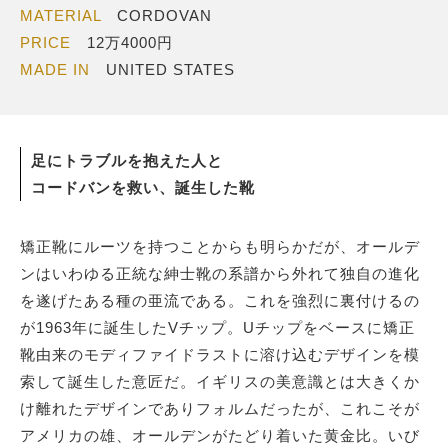
MATERIAL
CORDOVAN
PRICE
12万4000円
MADE IN
UNITED STATES
足にトラブルを抱えた人と
コードバンを救い、誕生した靴
矯正靴にルーツを持つことからも明らかだが、オールデ
ンはいわゆる正統な紳士靴の系譜から外れて独自の進化
を遂げたある種の亜流である。これを強烈に裏付けるの
が1963年に誕生したVチップ。Uチップをベースに矯正
靴由来のモディファイドラストに溶け込むデザインを模
索して誕生した意匠だ。イギリスの美意識とは大きくか
け離れたデザインでありフォルムだったが、これこそが
アメリカの雄、オールデンがたどり着いた黄金比。いび