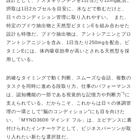
設計として、アスタキサンチンを1日当たり12mg配合。
摂取は1日2カプセルを目安に、水などで飲むだけと、
日々のコンディション管理に取り入れやすい。 また、
特定のブドウ抽出物と天然型ビタミンEを組み合わせた
設計も特徴だ。ブドウ抽出物は、アントシアニンとプロ
アントシアニジンを含み、1日当たり250mgを配合。ビ
タミンEには、体内吸収効率が高いとされる天然型を採
用している。
的確なタイミングで動く判断、スムーズな会話、複数の
タスクを同時に進める段取り力。仕事のパフォーマンス
*1
は、認知機能の一部である視覚的な記憶力や判断力
に
支えられている。だからこそ、これからは日々の体調管
理の一環として“脳のコンディション”にも目を向けた
い。「MYND360® マインド フル」は、エビデンスに裏
付けられたインナーケアとして、ビジネスパーソンが取
り入れたい新たな選択肢だ。