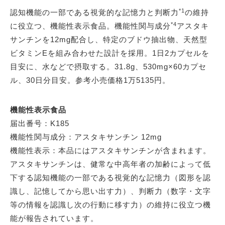
*1
認知機能の一部である視覚的な記憶力と判断力
の維持
*4
に役立つ、機能性表示食品。機能性関与成分
アスタキ
サンチンを12mg配合し、特定のブドウ抽出物、天然型
ビタミンEを組み合わせた設計を採用。1日2カプセルを
目安に、水などで摂取する。31.8g、530mg×60カプセ
ル、30日分目安。参考小売価格1万5135円。
機能性表示食品
届出番号：K185
機能性関与成分：アスタキサンチン 12mg
機能性表示：本品にはアスタキサンチンが含まれます。
アスタキサンチンは、健常な中高年者の加齢によって低
下する認知機能の一部である視覚的な記憶力（図形を認
識し、記憶してから思い出す力）、判断力（数字・文字
等の情報を認識し次の行動に移す力）の維持に役立つ機
能が報告されています。