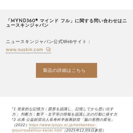
「MYND360® マインド フル」に関する問い合わせはニ
ュースキンジャパン
ニュースキンジャパン公式Webサイト：
www.nuskin.com
製品の詳細はこちら
*1 視覚的な記憶力：図形を認識し、記憶してから思い出す
力； 判断力：数字・文字等の情報を認識し次の行動に移す力
*2 出典 公益財団法人長寿科学振興財団「脳の形態の変化」
（2022）
https://www.tyojyu.or.jp/net/kenkou-
tyoju/rouka/nou-keitai.html
（2025年12月9日参照）