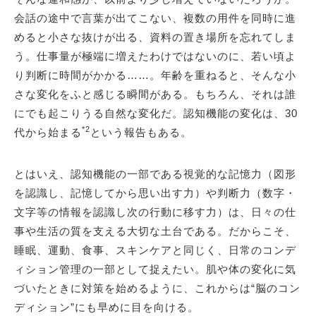
会話の途中で言葉が出てこない、複数の用件を同時に進
めると小さな抜けが出る、資料の置き場所を忘れてしま
う。仕事量が極端に増えたわけではないのに、若い頃よ
り判断に時間がかかる……。年齢を重ねると、そんな小
さな変化をふと感じる瞬間がある。もちろん、それは誰
にでも起こりうる自然な変化だ。認知機能の変化は、30
*2
代から始まる
という報告もある。
とはいえ、認知機能の一部である視覚的な記憶力（図形
を認識し、記憶してから思い出す力）や判断力（数字・
文字等の情報を認識し次の行動に移す力）は、日々の仕
事や生活の質を支える大切な土台である。だからこそ、
睡眠、運動、食事、スキンケアと同じく、日常のコンデ
ィション管理の一部として捉えたい。肌や体の変化に気
づいたときに対策を始めるように、これからは“脳のコン
ディション”にも早めに目を向ける。