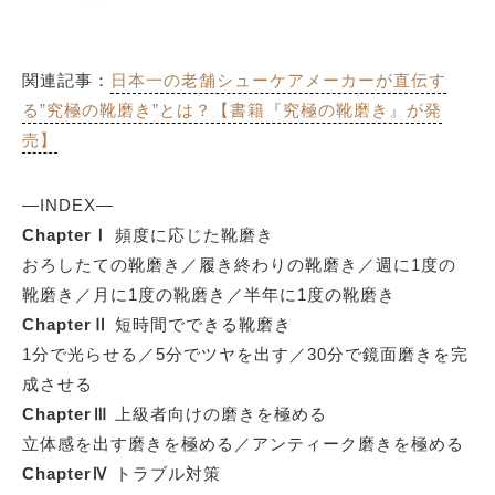
関連記事：
日本一の老舗シューケアメーカーが直伝す
る”究極の靴磨き”とは？【書籍『究極の靴磨き』が発
売】
―INDEX―
ChapterⅠ
頻度に応じた靴磨き
おろしたての靴磨き／履き終わりの靴磨き／週に1度の
靴磨き／月に1度の靴磨き／半年に1度の靴磨き
ChapterⅡ
短時間でできる靴磨き
1分で光らせる／5分でツヤを出す／30分で鏡面磨きを完
成させる
ChapterⅢ
上級者向けの磨きを極める
立体感を出す磨きを極める／アンティーク磨きを極める
ChapterⅣ
トラブル対策