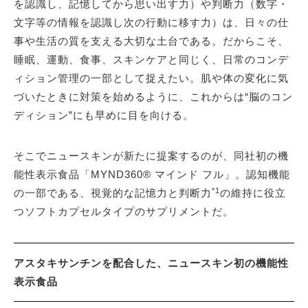
を認識し、記憶してから思い出す力）や判断力（数字・
文字等の情報を認識し次の行動に移す力）は、日々の仕
事や生活の質を支える大切な土台である。だからこそ、
睡眠、運動、食事、スキンケアと同じく、日常のコンデ
ィション管理の一部として捉えたい。肌や体の変化に気
づいたときに対策を始めるように、これからは“脳のコン
ディション”にも早めに目を向ける。
そこでニュースキンが新たに提案するのが、同社初の機
能性表示食品「MYND360® マインド フル」。認知機能
*1
の一部である、視覚的な記憶力と判断力
の維持に役立
つソフトカプセルタイプのサプリメントだ。
アスタキサンチンを配合した、ニュースキン初の機能性
表示食品