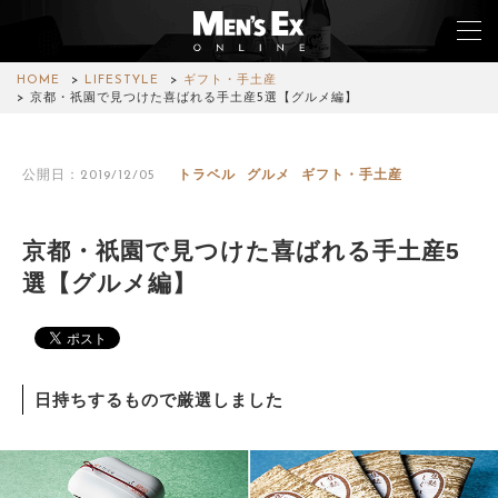
HOME
LIFESTYLE
ギフト・手土産
京都・祇園で見つけた喜ばれる手土産5選【グルメ編】
TOP
公開日：2019/12/05
トラベル
グルメ
ギフト・手土産
FASHION
WATCH
京都・祇園で見つけた喜ばれる手土産5
選【グルメ編】
CAR&BIKE
LIFESTYLE
COLUMN
日持ちするもので厳選しました
MAGAZINE
ABOUT SITE