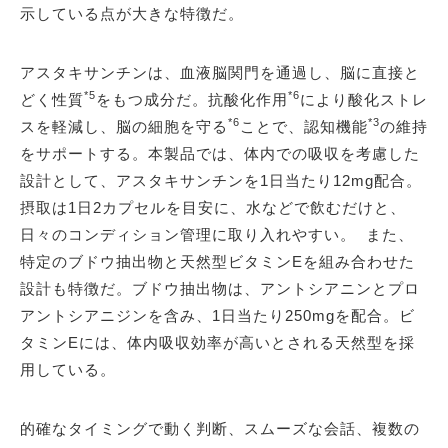
示している点が大きな特徴だ。
アスタキサンチンは、血液脳関門を通過し、脳に直接と
*5
*6
どく性質
をもつ成分だ。抗酸化作用
により酸化ストレ
*6
*3
スを軽減し、脳の細胞を守る
ことで、認知機能
の維持
をサポートする。本製品では、体内での吸収を考慮した
設計として、アスタキサンチンを1日当たり12mg配合。
摂取は1日2カプセルを目安に、水などで飲むだけと、
日々のコンディション管理に取り入れやすい。 また、
特定のブドウ抽出物と天然型ビタミンEを組み合わせた
設計も特徴だ。ブドウ抽出物は、アントシアニンとプロ
アントシアニジンを含み、1日当たり250mgを配合。ビ
タミンEには、体内吸収効率が高いとされる天然型を採
用している。
的確なタイミングで動く判断、スムーズな会話、複数の