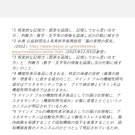
*1 視覚的な記憶力：図形を認識し、記憶してから思い出す
力； 判断力：数字・文字等の情報を認識し次の行動に移す力
*2 出典 公益財団法人長寿科学振興財団「脳の形態の変化」
（2022）
https://www.tyojyu.or.jp/net/kenkou-
tyoju/rouka/nou-keitai.html
（2025年12月9日参照）
*3 視覚的な記憶力（図形を認識し、記憶してから思い出す
力）と、判断力（数字・文字等の情報を認識し次の行動に移す
力）のこと。
*4 機能性表示食品に含まれる、特定の保健の目的（健康の維
持・増進等）に資する成分のこと。マインド フルの機能性関与
成分はアスタキサンチンであり、ブドウ抽出物とビタミンEは
機能性関与成分ではありません。
*5 マインド フルの機能性表示食品としての届け出情報に、ア
スタキサンチン（機能性関与成分）が脳に直接とどくというメ
カニズムが明記されているため。
*6 マインド フルの機能性表示食品としての届け出情報に、ア
スタキサンチンは抗酸化作用により酸化ストレスを軽減し、脳
内細胞を保護することで認知機能の低下を改善することが、認
知機能改善のメカニズムのひとつとして明記されているため。