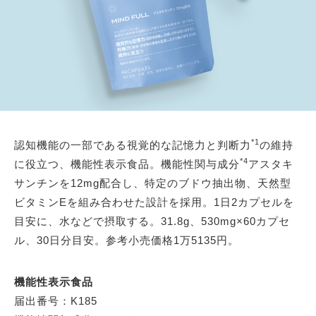
*1
認知機能の一部である視覚的な記憶力と判断力
の維持
*4
に役立つ、機能性表示食品。機能性関与成分
アスタキ
サンチンを12mg配合し、特定のブドウ抽出物、天然型
ビタミンEを組み合わせた設計を採用。1日2カプセルを
目安に、水などで摂取する。31.8g、530mg×60カプセ
ル、30日分目安。参考小売価格1万5135円。
機能性表示食品
届出番号：K185