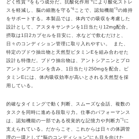
*5
*6
どく性質
をもつ成分だ。抗酸化作用
により酸化ストレ
*6
*3
スを軽減し、脳の細胞を守る
ことで、認知機能
の維持
をサポートする。本製品では、体内での吸収を考慮した
設計として、アスタキサンチンを1日当たり12mg配合。
摂取は1日2カプセルを目安に、水などで飲むだけと、
日々のコンディション管理に取り入れやすい。 また、
特定のブドウ抽出物と天然型ビタミンEを組み合わせた
設計も特徴だ。ブドウ抽出物は、アントシアニンとプロ
アントシアニジンを含み、1日当たり250mgを配合。ビ
タミンEには、体内吸収効率が高いとされる天然型を採
用している。
的確なタイミングで動く判断、スムーズな会話、複数の
タスクを同時に進める段取り力。仕事のパフォーマンス
*1
は、認知機能の一部である視覚的な記憶力や判断力
に
支えられている。だからこそ、これからは日々の体調管
理の一環として“脳のコンディション”にも目を向けた