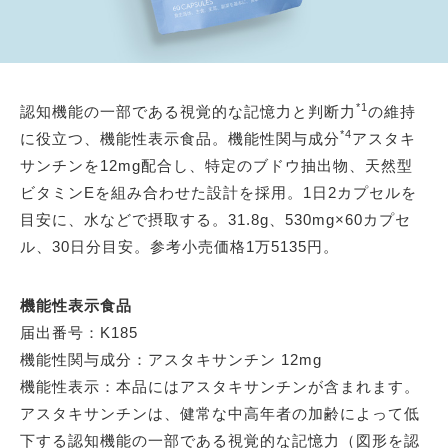
*1
認知機能の一部である視覚的な記憶力と判断力
の維持
*4
に役立つ、機能性表示食品。機能性関与成分
アスタキ
サンチンを12mg配合し、特定のブドウ抽出物、天然型
ビタミンEを組み合わせた設計を採用。1日2カプセルを
目安に、水などで摂取する。31.8g、530mg×60カプセ
ル、30日分目安。参考小売価格1万5135円。
機能性表示食品
届出番号：K185
機能性関与成分：アスタキサンチン 12mg
機能性表示：本品にはアスタキサンチンが含まれます。
アスタキサンチンは、健常な中高年者の加齢によって低
下する認知機能の一部である視覚的な記憶力（図形を認