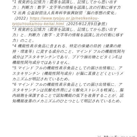
*1 視覚的な記憶力：図形を認識し、記憶してから思い出す
力； 判断力：数字・文字等の情報を認識し次の行動に移す力
*2 出典 公益財団法人長寿科学振興財団「脳の形態の変化」
（2022）
https://www.tyojyu.or.jp/net/kenkou-
tyoju/rouka/nou-keitai.html
（2025年12月9日参照）
*3 視覚的な記憶力（図形を認識し、記憶してから思い出す
力）と、判断力（数字・文字等の情報を認識し次の行動に移す
力）のこと。
*4 機能性表示食品に含まれる、特定の保健の目的（健康の維
持・増進等）に資する成分のこと。マインド フルの機能性関与
成分はアスタキサンチンであり、ブドウ抽出物とビタミンEは
機能性関与成分ではありません。
*5 マインド フルの機能性表示食品としての届け出情報に、ア
スタキサンチン（機能性関与成分）が脳に直接とどくというメ
カニズムが明記されているため。
*6 マインド フルの機能性表示食品としての届け出情報に、ア
スタキサンチンは抗酸化作用により酸化ストレスを軽減し、脳
内細胞を保護することで認知機能の低下を改善することが、認
知機能改善のメカニズムのひとつとして明記されているため。