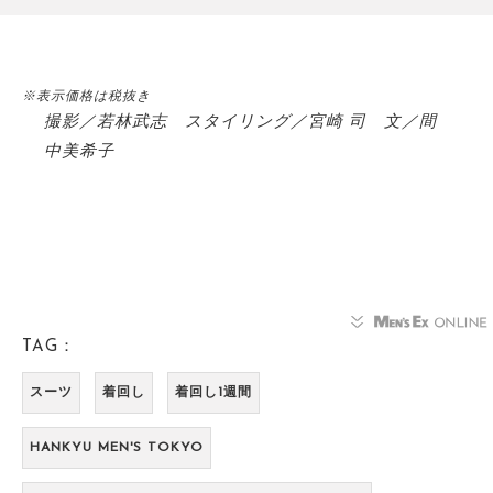
※表示価格は税抜き
撮影／若林武志 スタイリング／宮崎 司 文／間
中美希子
TAG：
スーツ
着回し
着回し1週間
HANKYU MEN'S TOKYO