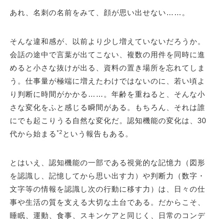
あれ、名刺の名前をみて、顔が思い出せない……。
そんな違和感が、以前より少し増えていないだろうか。
会話の途中で言葉が出てこない、複数の用件を同時に進
めると小さな抜けが出る、資料の置き場所を忘れてしま
う。仕事量が極端に増えたわけではないのに、若い頃よ
り判断に時間がかかる……。年齢を重ねると、そんな小
さな変化をふと感じる瞬間がある。もちろん、それは誰
にでも起こりうる自然な変化だ。認知機能の変化は、30
*2
代から始まる
という報告もある。
とはいえ、認知機能の一部である視覚的な記憶力（図形
を認識し、記憶してから思い出す力）や判断力（数字・
文字等の情報を認識し次の行動に移す力）は、日々の仕
事や生活の質を支える大切な土台である。だからこそ、
睡眠、運動、食事、スキンケアと同じく、日常のコンデ