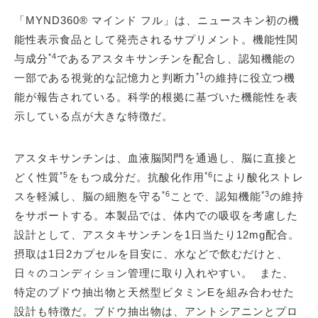
「MYND360® マインド フル」は、ニュースキン初の機
能性表示食品として発売されるサプリメント。機能性関
*4
与成分
であるアスタキサンチンを配合し、認知機能の
*1
一部である視覚的な記憶力と判断力
の維持に役立つ機
能が報告されている。科学的根拠に基づいた機能性を表
示している点が大きな特徴だ。
アスタキサンチンは、血液脳関門を通過し、脳に直接と
*5
*6
どく性質
をもつ成分だ。抗酸化作用
により酸化ストレ
*6
*3
スを軽減し、脳の細胞を守る
ことで、認知機能
の維持
をサポートする。本製品では、体内での吸収を考慮した
設計として、アスタキサンチンを1日当たり12mg配合。
摂取は1日2カプセルを目安に、水などで飲むだけと、
日々のコンディション管理に取り入れやすい。 また、
特定のブドウ抽出物と天然型ビタミンEを組み合わせた
設計も特徴だ。ブドウ抽出物は、アントシアニンとプロ