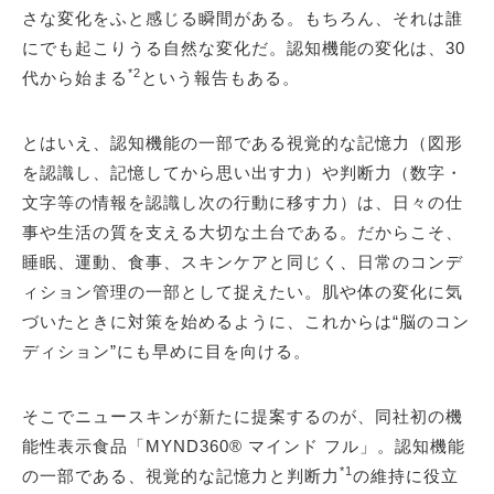
さな変化をふと感じる瞬間がある。もちろん、それは誰
にでも起こりうる自然な変化だ。認知機能の変化は、30
*2
代から始まる
という報告もある。
とはいえ、認知機能の一部である視覚的な記憶力（図形
を認識し、記憶してから思い出す力）や判断力（数字・
文字等の情報を認識し次の行動に移す力）は、日々の仕
事や生活の質を支える大切な土台である。だからこそ、
睡眠、運動、食事、スキンケアと同じく、日常のコンデ
ィション管理の一部として捉えたい。肌や体の変化に気
づいたときに対策を始めるように、これからは“脳のコン
ディション”にも早めに目を向ける。
そこでニュースキンが新たに提案するのが、同社初の機
能性表示食品「MYND360® マインド フル」。認知機能
*1
の一部である、視覚的な記憶力と判断力
の維持に役立