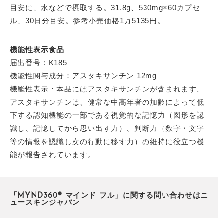
目安に、水などで摂取する。31.8g、530mg×60カプセ
ル、30日分目安。参考小売価格1万5135円。
機能性表示食品
届出番号：K185
機能性関与成分：アスタキサンチン 12mg
機能性表示：本品にはアスタキサンチンが含まれます。
アスタキサンチンは、健常な中高年者の加齢によって低
下する認知機能の一部である視覚的な記憶力（図形を認
識し、記憶してから思い出す力）、判断力（数字・文字
等の情報を認識し次の行動に移す力）の維持に役立つ機
能が報告されています。
「MYND360® マインド フル」に関する問い合わせはニ
ュースキンジャパン