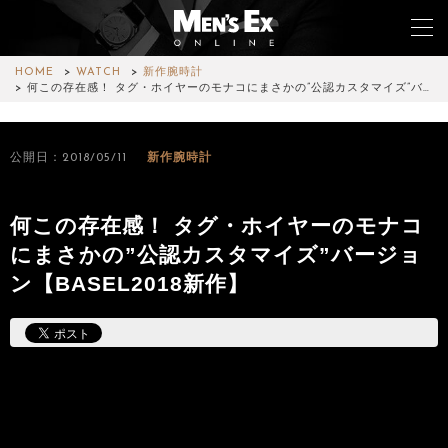
HOME
WATCH
新作腕時計
何この存在感！ タグ・ホイヤーのモナコにまさかの”公認カスタマイズ”バ…
TOP
公開日：2018/05/11
新作腕時計
FASHION
WATCH
何この存在感！ タグ・ホイヤーのモナコ
にまさかの”公認カスタマイズ”バージョ
CAR&BIKE
ン【BASEL2018新作】
LIFESTYLE
COLUMN
MAGAZINE
ABOUT SITE