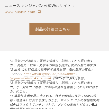
ニュースキンジャパン公式Webサイト：
www.nuskin.com
製品の詳細はこちら
*1 視覚的な記憶力：図形を認識し、記憶してから思い出す
力； 判断力：数字・文字等の情報を認識し次の行動に移す力
*2 出典 公益財団法人長寿科学振興財団「脳の形態の変化」
（2022）
https://www.tyojyu.or.jp/net/kenkou-
tyoju/rouka/nou-keitai.html
（2025年12月9日参照）
*3 視覚的な記憶力（図形を認識し、記憶してから思い出す
力）と、判断力（数字・文字等の情報を認識し次の行動に移す
力）のこと。
*4 機能性表示食品に含まれる、特定の保健の目的（健康の維
持・増進等）に資する成分のこと。マインド フルの機能性関与
成分はアスタキサンチンであり、ブドウ抽出物とビタミンEは