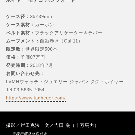
ホイヤー モナコ バンフォード
ケース径：
39×39mm
ケース素材：
カーボン
ベルト素材：
ブラックアリゲーター＆ラバー
ムーブメント：
自動巻き（Cal.11）
限定数：
世界限定500本
価格：
予価87万円
発売時期：
2018年7月
お問い合わせ先：
LVMHウォッチ・ジュエリー ジャパン タグ・ホイヤー
Tel.03-5635-7054
https://www.tagheuer.com/
撮影／岸田克法 文／吉田 巌（十万馬力）
※表示価格は税抜き