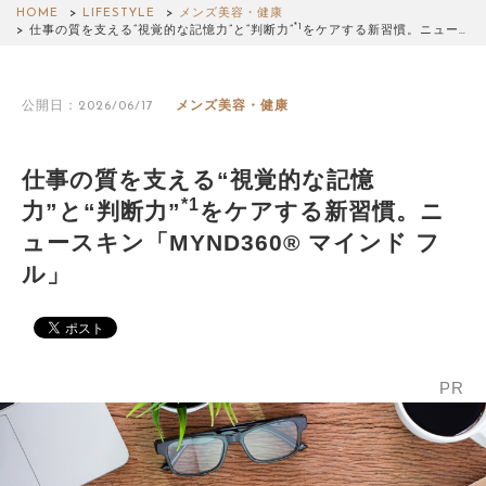
HOME
LIFESTYLE
メンズ美容・健康
*1
仕事の質を支える“視覚的な記憶力”と“判断力”
をケアする新習慣。ニュー…
公開日：2026/06/17
メンズ美容・健康
仕事の質を支える“視覚的な記憶
*1
力”と“判断力”
をケアする新習慣。ニ
ュースキン「MYND360® マインド フ
ル」
PR