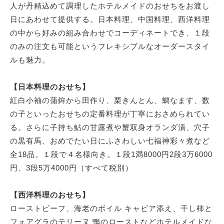
人が丹精込めて調理したホテルメイドのおせちをお渡し
日にあわせて提供する。日本料理、中国料理、西洋料理
の中から好みの組み合わせでコーディネートでき、１段
のみの注文も可能というフレキシブルなオーダースタイ
ルも魅力。
【日本料理のおせち】
紅白小袖の蒲鉾から田作り、栗きんとん、鯛なます、数
の子といったおせちの定番料理が丁寧におさめられてい
る。さらに子持ち鮎の甘露煮や蟹双身オランダ漬、穴子
の黒有馬、おめでたい日にふさわしい七福神彩々煮など
全18品。１段で４名様向き。１段1満8000円2段3万6000
円、3段5万4000円（すべて税別）
【西洋料理のおせち】
ローストビーフ、海老のボイル キャビア添え、干し柿と
フォアグラのテリーヌ 鴨のローストなどホテルメイドな