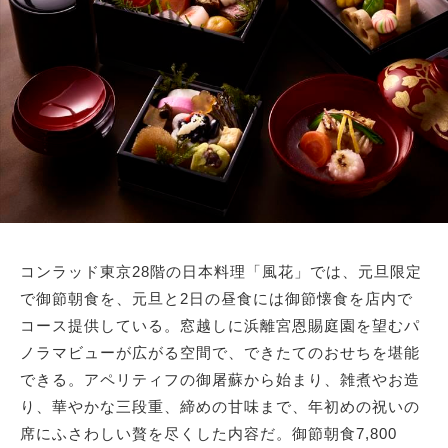
コンラッド東京28階の日本料理「風花」では、元旦限定
で御節朝食を、元旦と2日の昼食には御節懐食を店内で
コース提供している。窓越しに浜離宮恩賜庭園を望むパ
ノラマビューが広がる空間で、できたてのおせちを堪能
できる。アペリティフの御屠蘇から始まり、雑煮やお造
り、華やかな三段重、締めの甘味まで、年初めの祝いの
席にふさわしい贅を尽くした内容だ。御節朝食7,800