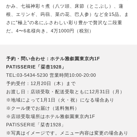
かみ、七福神彩々煮（八ツ頭、床節（とこぶし）、蓮
根、エリンギ、蒟蒻、菜の花、巴人参）など全15品。ま
さに”極上”の名にふさわしい彩り豊かで贅沢な二段重
だ。4〜6名様向き。4万1000円（税別）
予約・問い合わせ：ホテル雅叙園東京内1F
PATISSERIE「栞杏1928」
TEL:03-5434-5230 営業時間10:00-20:00
予約受付：12月20日（木）まで
お渡し日：店頭受取・配送受取ともに12月31日（月）
※地域によって1月1日（火・祝）になる場合あり
※クール便でお届け（送料無料）
※店頭受取場所はホテル雅叙園東京内1F
PATISSERIE「栞杏1928」
※写真はイメージです。メニュー内容は変更の場合あり