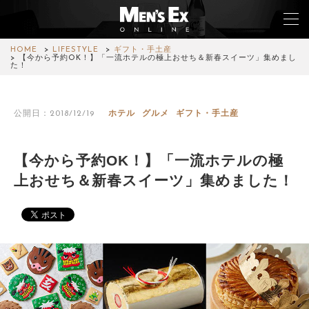
HOME
LIFESTYLE
ギフト・手土産
【今から予約OK！】「一流ホテルの極上おせち＆新春スイーツ」集めまし
た！
TOP
公開日：2018/12/19
ホテル
グルメ
ギフト・手土産
FASHION
WATCH
【今から予約OK！】「一流ホテルの極
上おせち＆新春スイーツ」集めました！
CAR&BIKE
LIFESTYLE
COLUMN
MAGAZINE
ABOUT SITE