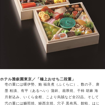
ホテル雅叙園東京／「極上おせち二段重」
壱の重には曙伊勢、鮑 福良煮（ふくらに）、数の子、唐
墨 粕漬、有平（あるへい）蒲鉾、扇厚焼、干柿 胡麻 海
月射込み、いくら金柑、こより烏賊など全22品。そして
弐の重には鰤照焼、鰆西京焼、穴子 黒有馬、館蛤、はじ