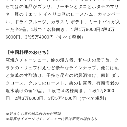
らではの逸品がズラリ。サーモンとタコとホタテのマリ
ネ、豚のリエット イベリコ豚のロースハム、カマンベー
ル、ドライフルーツ、カラスミ ポテト、ミートパイが入
った全9品。1段で４名様向き。１段1万8000円2段3万
6000円、3段5万4000円（すべて税別）
【中国料理のおせち】
窯焼きチャーシュー、鮑の漢方煮、和牛肉の唐子酢、ク
ラゲのトリュフ和えなど豪華なラインナップ。他には蕪
と黄瓜の甘酢漬け、子持ち昆布の紹興酒漬け、四川 ダッ
クロース、クルミのロースト、栗の甘露煮、有頭海老の
塩水漬けの全10品。１段で４名様向き。１段1万8000
円、2段3万6000円、3段5万4000円（すべて税別）
※好きなお重の組み合わせが可能
※写真はイメージです。メニュー内容は変更の場合あり