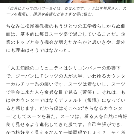
「自分にとってのパワータイは、赤なんです。」と話す松尾さん。ス
ーツを着用し、講演や会議などさまざな場に臨む。
ちなみに松尾准教授のもうひとつの工学者らしからぬ側
面は、基本的に毎日スーツ姿で過ごしていることだ。企
業のトップと会う機会が増えたからかと思いきや、意外
にも理由はそうではなかった。
「人工知能のコミュニティはシリコンバレーの影響下
で、ジーパンにＴシャツの人が大半。いわゆるカウンタ
ーカルチャー系の装いです。スーツは着ないし、スーツ
で学会に来た人を奇異な目で見る（苦笑）。それは、も
はやカウンターではなくデフォルト（常識）になってい
ると感じます。だから僕はそこへの”さらなるカウンタ
ー”としてスーツを着た。スーツは、着る人を自然に格好
良く見せるよう進化してきた服です。自己主張ができ、
かつ格好良く見えるなんて一挙両得でしょう？ そう考