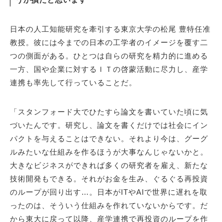
日本の人工知能研究を牽引する東京大学の松尾 豊特任准
教授。彼には今までの日本の工学者のイメージを覆す二
つの側面がある。ひとつは自らの研究を精力的に進める
一方、国や企業に対するＩＴの啓蒙活動に尽力し、産学
連携も率先して行っていることだ。
「スタンフォード大でひたすら論文を書いていた頃に気
づいたんです。研究し、論文を書くだけでは社会にイン
パクトを与えることはできない。それより今は、グーグ
ルみたいな仕組みを作るほうが大事なんじゃないかと。
大きなビジネスができれば多くの研究者を雇え、新たな
技術開発もできる。それがお金を生み、ぐるぐる再投資
のループが回り出す…。日本がITやAIで世界に遅れを取
ったのは、そういう仕組みを作れていないからです。だ
から東大に戻って以降、産学連携で再投資のループを作