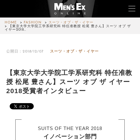
HOME
FASHION
スーツ・オブ・ザ・イヤー
【東京大学大学院工学系研究科 特任准教授 松尾 豊さん】スーツ オブ ザ
イヤー2018…
TOP
公開日：2018/12/07
スーツ・オブ・ザ・イヤー
FASHION
WATCH
【東京大学大学院工学系研究科 特任准教
授 松尾 豊さん】スーツ オブ ザ イヤー
CAR&BIKE
2018受賞者インタビュー
LIFESTYLE
COLUMN
MAGAZINE
SUITS OF THE YEAR 2018
イノベーション部門
ABOUT SITE