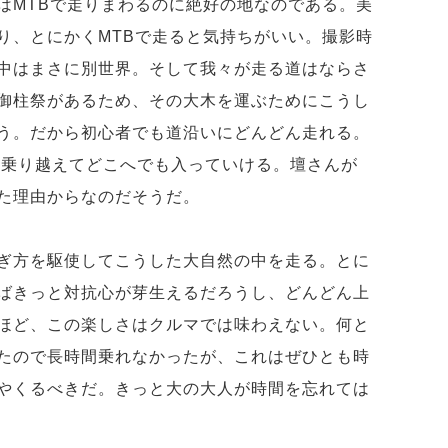
はMTBで走りまわるのに絶好の地なのである。美
り、とにかくMTBで走ると気持ちがいい。撮影時
中はまさに別世界。そして我々が走る道はならさ
御柱祭があるため、その大木を運ぶためにこうし
う。だから初心者でも道沿いにどんどん走れる。
を乗り越えてどこへでも入っていける。壇さんが
た理由からなのだそうだ。
ぎ方を駆使してこうした大自然の中を走る。とに
ばきっと対抗心が芽生えるだろうし、どんどん上
ほど、この楽しさはクルマでは味わえない。何と
たので長時間乗れなかったが、これはぜひとも時
やくるべきだ。きっと大の大人が時間を忘れては