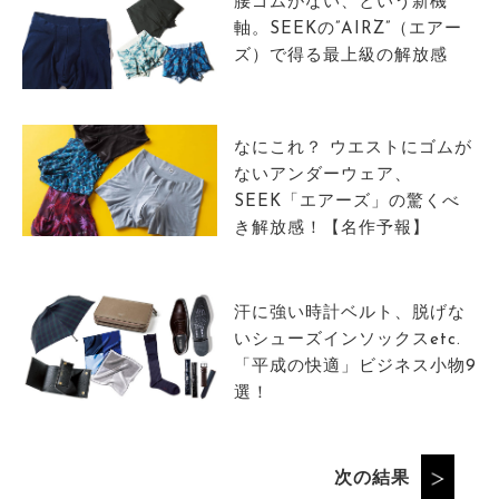
腰ゴムがない、という新機
軸。SEEKの”AIRZ”（エアー
ズ）で得る最上級の解放感
なにこれ？ ウエストにゴムが
ないアンダーウェア、
SEEK「エアーズ」の驚くべ
き解放感！【名作予報】
汗に強い時計ベルト、脱げな
いシューズインソックスetc.
「平成の快適」ビジネス小物9
選！
次の結果