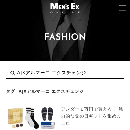
FASHION
TOP
FASHION
WATCH
CAR&BIKE
LIFESTYLE
タグ
A|Xアルマーニ エクスチェンジ
COLUMN
アンダー１万円で買える！ 魅
MAGAZINE
力的な父の日ギフトを集めま
した
ABOUT SITE