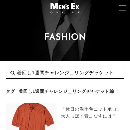
FASHION
TOP
FASHION
WATCH
CAR&BIKE
LIFESTYLE
タグ
着回し1週間チャレンジ＿リングヂャケット編
COLUMN
「休日の派手色ニットポロ」
MAGAZINE
大人っぽく着こなすには？
ABOUT SITE