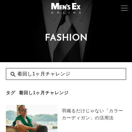
FASHION
TOP
FASHION
WATCH
CAR&BIKE
LIFESTYLE
タグ
着回し1ヶ月チャレンジ
COLUMN
羽織るだけじゃない「カラー
MAGAZINE
カーディガン」の活用法
ABOUT SITE