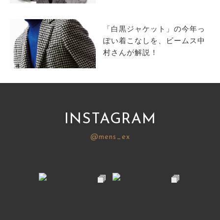
サイトマップ
「白黒ジャケット」の今年っ
ぽい着こなしを、ビームス中
村さんが解説！
INSTAGRAM
@mens_ex