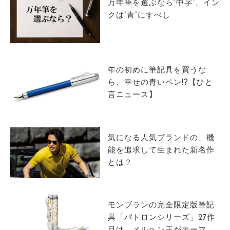
万年筆を選ぶなら”中字”、イン
クは”青”にすべし
年の初めに筆記具を買うな
ら、幸せの青いペン!?【ひと
言ニュース】
気になる人気ブランドの、機
能を追求して生まれた新名作
とは？
モンブランの完全限定版筆記
具「パトロンシリーズ」27作