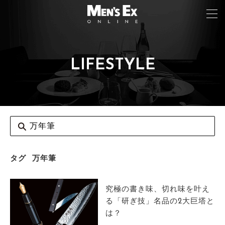
LIFESTYLE
TOP
FASHION
WATCH
CAR&BIKE
LIFESTYLE
タグ
万年筆
COLUMN
究極の書き味、切れ味を叶え
MAGAZINE
る「研ぎ技」名品の2大巨塔と
は？
ABOUT SITE