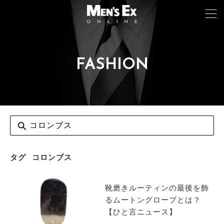
FASHION
TOP
FASHION
WATCH
CAR&BIKE
LIFESTYLE
タグ
コロンブス
COLUMN
靴磨きルーティンの最後を飾
MAGAZINE
るムートングローブとは？
【ひと言ニュース】
ABOUT SITE