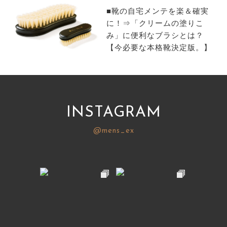
■靴の自宅メンテを楽＆確実
に！⇒「クリームの塗りこ
み」に便利なブラシとは？
【今必要な本格靴決定版。】
INSTAGRAM
@mens_ex