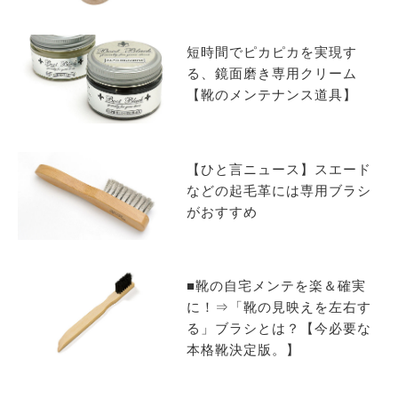
サイトマップ
短時間でピカピカを実現す
る、鏡面磨き専用クリーム
【靴のメンテナンス道具】
【ひと言ニュース】スエード
などの起毛革には専用ブラシ
がおすすめ
■靴の自宅メンテを楽＆確実
に！⇒「靴の見映えを左右す
る」ブラシとは？【今必要な
本格靴決定版。】