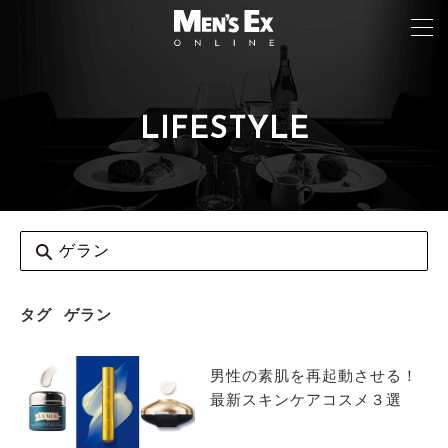
LIFESTYLE
TOP
FASHION
WATCH
CAR&BIKE
LIFESTYLE
タグ
ゲラン
COLUMN
男性の素肌を再起動させる！
MAGAZINE
最新スキンケアコスメ３選
ABOUT SITE