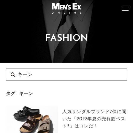
FASHION
TOP
FASHION
WATCH
CAR&BIKE
LIFESTYLE
タグ
キーン
COLUMN
人気サンダルブランド7傑に聞
MAGAZINE
いた「2019年夏の売れ筋ベス
ト3」はコレだ！
ABOUT SITE