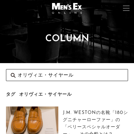
COLUMN
TOP
FASHION
WATCH
CAR&BIKE
LIFESTYLE
タグ
オリヴィエ・サイヤール
COLUMN
J.M. WESTONの名靴「180シ
MAGAZINE
グニチャーローファー」の
「ベリースペシャルオーダ
ABOUT SITE