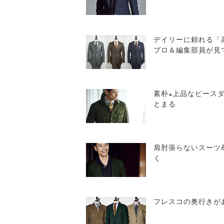
デイリーに頼れる「
プロ＆編集部員が見
素朴×上品なピース
とまる
肩肘張らないスーツ&
く
フレスコの奥行きが