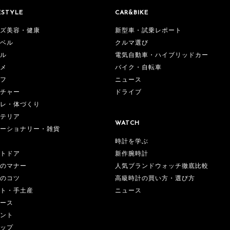
ESTYLE
CAR&BIKE
ズ美容・健康
新型車・試乗レポート
ベル
クルマ選び
ル
電気自動車・ハイブリッドカー
メ
バイク・自転車
フ
ニュース
チャー
ドライブ
レ・体づくり
テリア
WATCH
ーショナリー・雑貨
時計を学ぶ
新作腕時計
トドア
人気ブランドウォッチ徹底比較
のマナー
高級時計の買い方・選び方
のコツ
ニュース
ト・手土産
ース
ント
ップ