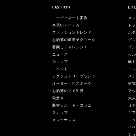
FASHION
LIF
コーディネート実例
メン
今買いアイテム
トラ
ファッショントレンド
ホテ
お洒落の簡単テクニック
グル
着回しチャレンジ！
ゴル
ニュース
カル
ショップ
筋ト
イベント
イン
ラグジュアリーブランド
ステ
オーダー・ビスポーク
家電
お洒落のマメ知識
アウ
靴磨き
大人
取材レポート・コラム
仕事
スナップ
ギフ
メンテナンス
ニュ
イベ
ショ