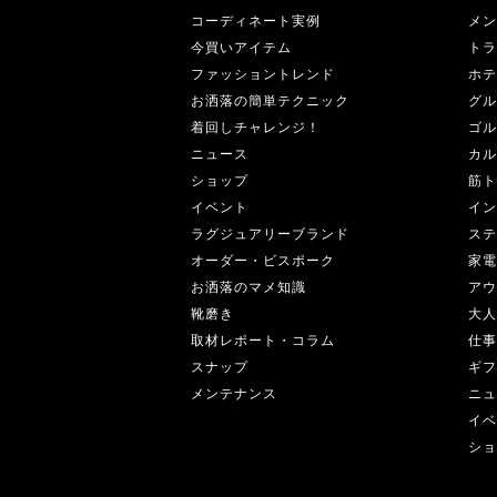
コーディネート実例
メン
今買いアイテム
トラ
ファッショントレンド
ホテ
お洒落の簡単テクニック
グル
着回しチャレンジ！
ゴル
ニュース
カル
ショップ
筋ト
イベント
イン
ラグジュアリーブランド
ステ
オーダー・ビスポーク
家電
お洒落のマメ知識
アウ
靴磨き
大人
取材レポート・コラム
仕事
スナップ
ギフ
メンテナンス
ニュ
イベ
ショ