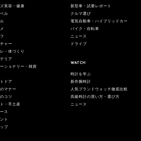
ズ美容・健康
新型車・試乗レポート
ベル
クルマ選び
ル
電気自動車・ハイブリッドカー
メ
バイク・自転車
フ
ニュース
チャー
ドライブ
レ・体づくり
テリア
WATCH
ーショナリー・雑貨
時計を学ぶ
新作腕時計
トドア
人気ブランドウォッチ徹底比較
のマナー
高級時計の買い方・選び方
のコツ
ニュース
ト・手土産
ース
ント
ップ