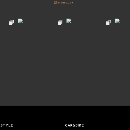
@mens_ex
ESTYLE
CAR&BIKE