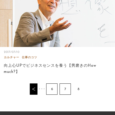
2017/07/10
カルチャー
仕事のコツ
向上心UPでビジネスセンスを養う【男磨きのHow
much?】
6
7
8