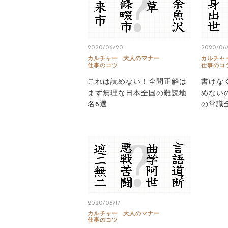
2020/06/20
2020/06/
カルチャー
大人のマナー
カルチャ
仕事のコツ
仕事のコ
これは読めない！全問正解は
書けな
まず無理な日本全国の難読地
めない
名8選
の常識
2020/06/17
カルチャー
大人のマナー
仕事のコツ