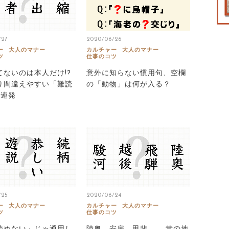
/27
2020/06/26
ー
大人のマナー
カルチャー
大人のマナー
ツ
仕事のコツ
てないのは本人だけ!?
意外に知らない慣用句、空欄
り間違えやすい「難読
の「動物」は何が入る？
8連発
/25
2020/06/24
ー
大人のマナー
カルチャー
大人のマナー
ツ
仕事のコツ