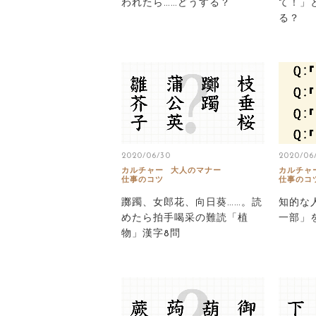
われたら……どうする？
て！」
る？
2020/06/30
2020/06
カルチャー
大人のマナー
カルチャ
仕事のコツ
仕事のコ
躑躅、女郎花、向日葵……。読
知的な
めたら拍手喝采の難読「植
一部」
物」漢字8問