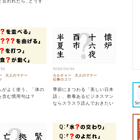
と言われたら…どうす
/29
2020/06/29
ー
大人のマナー
カルチャー
大人のマナー
ツ
仕事のコツ
人がよく使う、「体の
季節にまつわる「美しい日本
を含む慣用句は？
語」、教養あるビジネスマン
ならスラスラ読んでおきたい