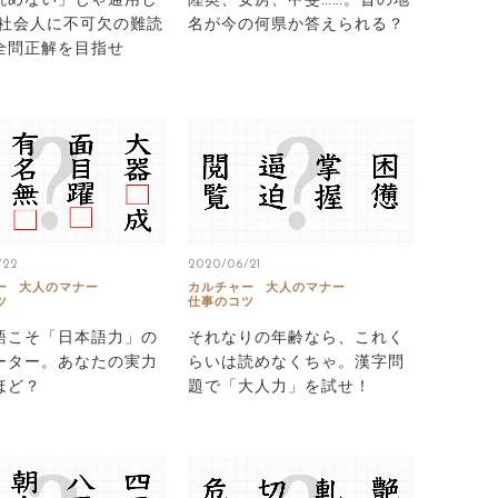
読めない」じゃ通用し
陸奥、安房、甲斐……。昔の地
 社会人に不可欠の難読
名が今の何県か答えられる？
全問正解を目指せ
/22
2020/06/21
ー
大人のマナー
カルチャー
大人のマナー
ツ
仕事のコツ
語こそ「日本語力」の
それなりの年齢なら、これく
ーター。あなたの実力
らいは読めなくちゃ。漢字問
ほど？
題で「大人力」を試せ！