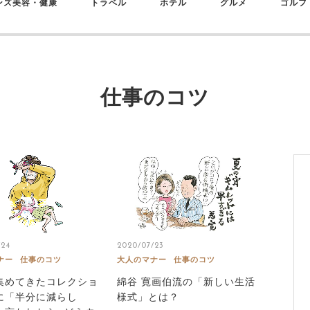
ンズ美容・健康
トラベル
ホテル
グルメ
ゴルフ
仕事のコツ
/24
2020/07/23
ナー
仕事のコツ
大人のマナー
仕事のコツ
集めてきたコレクショ
綿谷 寛画伯流の「新しい生活
に「半分に減らし
様式」とは？