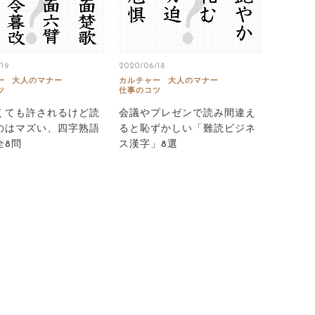
19
2020/06/18
ー
大人のマナー
カルチャー
大人のマナー
ツ
仕事のコツ
くても許されるけど読
会議やプレゼンで読み間違え
のはマズい、四字熟語
ると恥ずかしい「難読ビジネ
全8問
ス漢字」8選