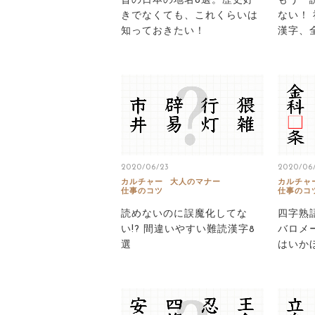
昔の日本の地名8選。歴史好
もう「
きでなくても、これくらいは
ない！
知っておきたい！
漢字、
2020/06/23
2020/06
カルチャー
大人のマナー
カルチャ
仕事のコツ
仕事のコ
読めないのに誤魔化してな
四字熟
い!? 間違いやすい難読漢字8
バロメ
選
はいか