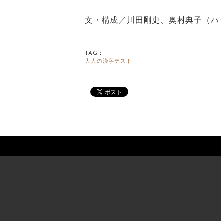
文・構成／川田剛史、奥村典子（ハ
TAG：
大人の漢字テスト