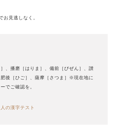
でお見逃しなく。
も］、播磨［はりま］、備前［びぜん］、讃
、肥後［ひご］、薩摩［さつま］※現在地に
リーでご確認を。
大人の漢字テスト