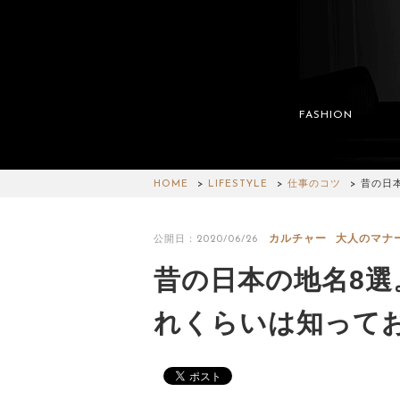
FASHION
HOME
LIFESTYLE
仕事のコツ
昔の日
カルチャー
大人のマナ
公開日：2020/06/26
昔の日本の地名8
れくらいは知って