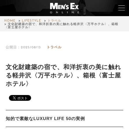
HOME
LIFESTYLE
トラベル
文化財建築の宿で、和洋折衷の美に触れる軽井沢〈万平ホテル〉、箱根
〈富士屋ホテル〉
TOP
公開日：2025/08/13
トラベル
FASHION
WATCH
文化財建築の宿で、和洋折衷の美に触れ
る軽井沢〈万平ホテル〉、箱根〈富士屋
CAR&BIKE
ホテル〉
LIFESTYLE
COLUMN
MAGAZINE
知的で素敵なLUXURY LIFE 50の実例
ABOUT SITE