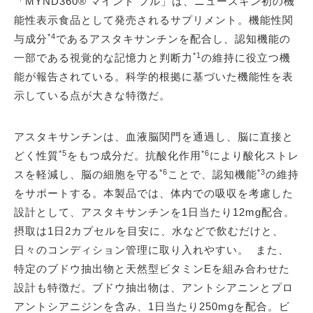
「MYND360® マインド フル」は、ニュースキン初の機
能性表示食品として発売されるサプリメント。機能性関
*4
与成分
であるアスタキサンチンを配合し、認知機能の
*1
一部である視覚的な記憶力と判断力
の維持に役立つ機
能が報告されている。科学的根拠に基づいた機能性を表
示している点が大きな特徴だ。
アスタキサンチンは、血液脳関門を通過し、脳に直接と
*5
*6
どく性質
をもつ成分だ。抗酸化作用
により酸化ストレ
*6
*3
スを軽減し、脳の細胞を守る
ことで、認知機能
の維持
をサポートする。本製品では、体内での吸収を考慮した
設計として、アスタキサンチンを1日当たり12mg配合。
摂取は1日2カプセルを目安に、水などで飲むだけと、
日々のコンディション管理に取り入れやすい。 また、
特定のブドウ抽出物と天然型ビタミンEを組み合わせた
設計も特徴だ。ブドウ抽出物は、アントシアニンとプロ
アントシアニジンを含み、1日当たり250mgを配合。ビ