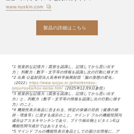
www.nuskin.com
製品の詳細はこちら
*1 視覚的な記憶力：図形を認識し、記憶してから思い出す
力； 判断力：数字・文字等の情報を認識し次の行動に移す力
*2 出典 公益財団法人長寿科学振興財団「脳の形態の変化」
（2022）
https://www.tyojyu.or.jp/net/kenkou-
tyoju/rouka/nou-keitai.html
（2025年12月9日参照）
*3 視覚的な記憶力（図形を認識し、記憶してから思い出す
力）と、判断力（数字・文字等の情報を認識し次の行動に移す
力）のこと。
*4 機能性表示食品に含まれる、特定の保健の目的（健康の維
持・増進等）に資する成分のこと。マインド フルの機能性関与
成分はアスタキサンチンであり、ブドウ抽出物とビタミンEは
機能性関与成分ではありません。
*5 マインド フルの機能性表示食品としての届け出情報に、ア