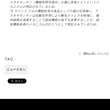
スタキサンチン（機能性関与成分）が脳に直接とどくというメ
カニズムが明記されているため。
*6 マインド フルの機能性表示食品としての届け出情報に、ア
スタキサンチンは抗酸化作用により酸化ストレスを軽減し、脳
内細胞を保護することで認知機能の低下を改善することが、認
知機能改善のメカニズムのひとつとして明記されているため。
TAG：
ニュースキン