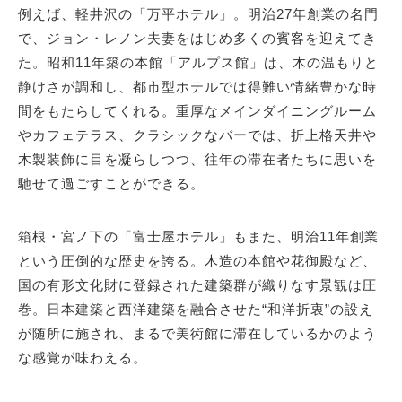
例えば、軽井沢の「万平ホテル」。明治27年創業の名門
で、ジョン・レノン夫妻をはじめ多くの賓客を迎えてき
た。昭和11年築の本館「アルプス館」は、木の温もりと
静けさが調和し、都市型ホテルでは得難い情緒豊かな時
間をもたらしてくれる。重厚なメインダイニングルーム
やカフェテラス、クラシックなバーでは、折上格天井や
木製装飾に目を凝らしつつ、往年の滞在者たちに思いを
馳せて過ごすことができる。
箱根・宮ノ下の「富士屋ホテル」もまた、明治11年創業
という圧倒的な歴史を誇る。木造の本館や花御殿など、
国の有形文化財に登録された建築群が織りなす景観は圧
巻。日本建築と西洋建築を融合させた“和洋折衷”の設え
が随所に施され、まるで美術館に滞在しているかのよう
な感覚が味わえる。