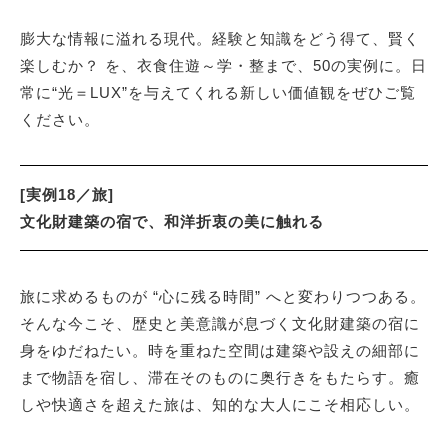
膨大な情報に溢れる現代。経験と知識をどう得て、賢く
サイトマップ
楽しむか？ を、衣食住遊～学・整まで、50の実例に。日
常に“光＝LUX”を与えてくれる新しい価値観をぜひご覧
ください。
[実例18／旅]
文化財建築の宿で、和洋折衷の美に触れる
旅に求めるものが “心に残る時間” へと変わりつつある。
そんな今こそ、歴史と美意識が息づく文化財建築の宿に
身をゆだねたい。時を重ねた空間は建築や設えの細部に
まで物語を宿し、滞在そのものに奥行きをもたらす。癒
しや快適さを超えた旅は、知的な大人にこそ相応しい。