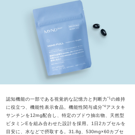
*1
認知機能の一部である視覚的な記憶力と判断力
の維持
*4
に役立つ、機能性表示食品。機能性関与成分
アスタキ
サンチンを12mg配合し、特定のブドウ抽出物、天然型
ビタミンEを組み合わせた設計を採用。1日2カプセルを
目安に、水などで摂取する。31.8g、530mg×60カプセ