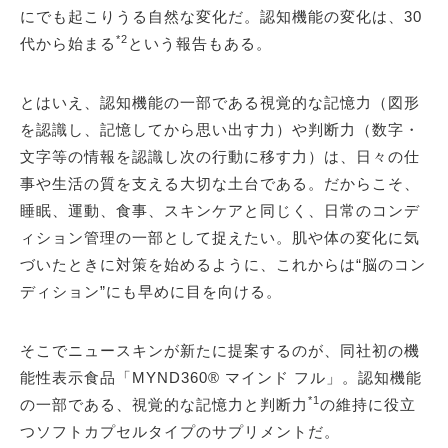
にでも起こりうる自然な変化だ。認知機能の変化は、30
*2
代から始まる
という報告もある。
とはいえ、認知機能の一部である視覚的な記憶力（図形
を認識し、記憶してから思い出す力）や判断力（数字・
文字等の情報を認識し次の行動に移す力）は、日々の仕
事や生活の質を支える大切な土台である。だからこそ、
睡眠、運動、食事、スキンケアと同じく、日常のコンデ
ィション管理の一部として捉えたい。肌や体の変化に気
づいたときに対策を始めるように、これからは“脳のコン
ディション”にも早めに目を向ける。
そこでニュースキンが新たに提案するのが、同社初の機
能性表示食品「MYND360® マインド フル」。認知機能
*1
の一部である、視覚的な記憶力と判断力
の維持に役立
つソフトカプセルタイプのサプリメントだ。