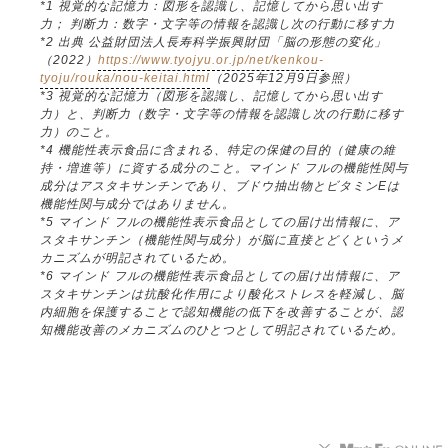
*1 視覚的な記憶力：図形を認識し、記憶してから思い出す
力； 判断力：数字・文字等の情報を認識し次の行動に移す力
*2 出典 公益財団法人長寿科学振興財団「脳の形態の変化」
（2022）
https://www.tyojyu.or.jp/net/kenkou-
tyoju/rouka/nou-keitai.html
（2025年12月9日参照）
*3 視覚的な記憶力（図形を認識し、記憶してから思い出す
力）と、判断力（数字・文字等の情報を認識し次の行動に移す
力）のこと。
*4 機能性表示食品に含まれる、特定の保健の目的（健康の維
持・増進等）に資する成分のこと。マインド フルの機能性関与
成分はアスタキサンチンであり、ブドウ抽出物とビタミンEは
機能性関与成分ではありません。
*5 マインド フルの機能性表示食品としての届け出情報に、ア
スタキサンチン（機能性関与成分）が脳に直接とどくというメ
カニズムが明記されているため。
*6 マインド フルの機能性表示食品としての届け出情報に、ア
スタキサンチンは抗酸化作用により酸化ストレスを軽減し、脳
内細胞を保護することで認知機能の低下を改善することが、認
知機能改善のメカニズムのひとつとして明記されているため。