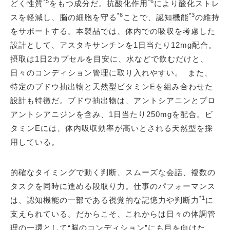
*5
*6
どく性質
をもつ成分だ。抗酸化作用
により酸化ストレ
*6
*3
スを軽減し、脳の細胞を守る
ことで、認知機能
の維持
をサポートする。本製品では、体内での吸収を考慮した
設計として、アスタキサンチンを1日当たり12mg配合。
摂取は1日2カプセルを目安に、水などで飲むだけと、
日々のコンディション管理に取り入れやすい。 また、
特定のブドウ抽出物と天然型ビタミンEを組み合わせた
設計も特徴だ。ブドウ抽出物は、アントシアニンとプロ
アントシアニジンを含み、1日当たり250mgを配合。ビ
タミンEには、体内吸収効率が高いとされる天然型を採
用している。
的確なタイミングで動く判断、スムーズな会話、複数の
タスクを同時に進める段取り力。仕事のパフォーマンス
*1
は、認知機能の一部である視覚的な記憶力や判断力
に
支えられている。だからこそ、これからは日々の体調管
理の一環として“脳のコンディション”にも目を向けた