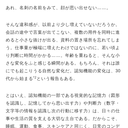
あれ、名刺の名前をみて、顔が思い出せない……。
そんな違和感が、以前より少し増えていないだろうか。
会話の途中で言葉が出てこない、複数の用件を同時に進
めると小さな抜けが出る、資料の置き場所を忘れてしま
う。仕事量が極端に増えたわけではないのに、若い頃よ
り判断に時間がかかる……。年齢を重ねると、そんな小
さな変化をふと感じる瞬間がある。もちろん、それは誰
にでも起こりうる自然な変化だ。認知機能の変化は、30
*2
代から始まる
という報告もある。
とはいえ、認知機能の一部である視覚的な記憶力（図形
を認識し、記憶してから思い出す力）や判断力（数字・
文字等の情報を認識し次の行動に移す力）は、日々の仕
事や生活の質を支える大切な土台である。だからこそ、
睡眠、運動、食事、スキンケアと同じく、日常のコンデ