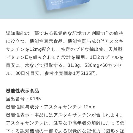
*1
認知機能の一部である視覚的な記憶力と判断力
の維持
*4
に役立つ、機能性表示食品。機能性関与成分
アスタキ
サンチンを12mg配合し、特定のブドウ抽出物、天然型
ビタミンEを組み合わせた設計を採用。1日2カプセルを
目安に、水などで摂取する。31.8g、530mg×60カプセ
ル、30日分目安。参考小売価格1万5135円。
機能性表示食品
届出番号：K185
機能性関与成分：アスタキサンチン 12mg
機能性表示：本品にはアスタキサンチンが含まれます。
アスタキサンチンは、健常な中高年者の加齢によって低
下する認知機能の一部である視覚的な記憶力（図形を認