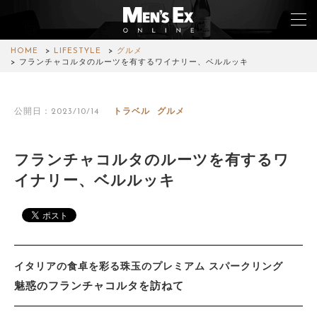
HOME
LIFESTYLE
グルメ
フランチャコルタのルーツを有するワイナリー、ベルルッキ
TOP
公開日：2023/10/14
トラベル
グルメ
FASHION
WATCH
フランチャコルタのルーツを有するワ
イナリー、ベルルッキ
CAR&BIKE
LIFESTYLE
COLUMN
イタリアの食卓を彩る珠玉のプレミアム スパークリング
MAGAZINE
魅惑のフランチャコルタを訪ねて
ABOUT SITE