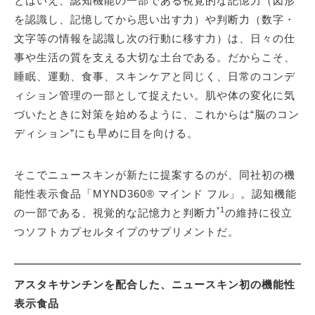
とはいえ、認知機能の一部である視覚的な記憶力（図形
を認識し、記憶してから思い出す力）や判断力（数字・
文字等の情報を認識し次の行動に移す力）は、日々の仕
事や生活の質を支える大切な土台である。だからこそ、
睡眠、運動、食事、スキンケアと同じく、日常のコンデ
ィション管理の一部として捉えたい。肌や体の変化に気
づいたときに対策を始めるように、これからは“脳のコン
ディション”にも早めに目を向ける。
そこでニュースキンが新たに提案するのが、同社初の機
能性表示食品「MYND360® マインド フル」。認知機能
*1
の一部である、視覚的な記憶力と判断力
の維持に役立
つソフトカプセルタイプのサプリメントだ。
アスタキサンチンを配合した、ニュースキン初の機能性
表示食品