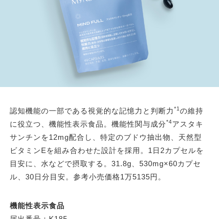
*1
認知機能の一部である視覚的な記憶力と判断力
の維持
*4
に役立つ、機能性表示食品。機能性関与成分
アスタキ
サンチンを12mg配合し、特定のブドウ抽出物、天然型
ビタミンEを組み合わせた設計を採用。1日2カプセルを
目安に、水などで摂取する。31.8g、530mg×60カプセ
ル、30日分目安。参考小売価格1万5135円。
機能性表示食品
届出番号：K185