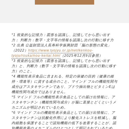
*1 視覚的な記憶力：図形を認識し、記憶してから思い出す
力； 判断力：数字・文字等の情報を認識し次の行動に移す力
*2 出典 公益財団法人長寿科学振興財団「脳の形態の変化」
（2022）
https://www.tyojyu.or.jp/net/kenkou-
tyoju/rouka/nou-keitai.html
（2025年12月9日参照）
*3 視覚的な記憶力（図形を認識し、記憶してから思い出す
力）と、判断力（数字・文字等の情報を認識し次の行動に移す
力）のこと。
*4 機能性表示食品に含まれる、特定の保健の目的（健康の維
持・増進等）に資する成分のこと。マインド フルの機能性関与
成分はアスタキサンチンであり、ブドウ抽出物とビタミンEは
機能性関与成分ではありません。
*5 マインド フルの機能性表示食品としての届け出情報に、ア
スタキサンチン（機能性関与成分）が脳に直接とどくというメ
カニズムが明記されているため。
*6 マインド フルの機能性表示食品としての届け出情報に、ア
スタキサンチンは抗酸化作用により酸化ストレスを軽減し、脳
内細胞を保護することで認知機能の低下を改善することが、認
知機能改善のメカニズムのひとつとして明記されているため。