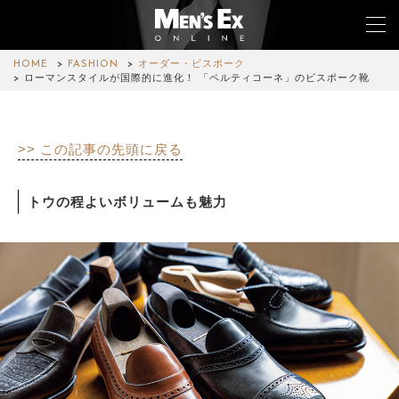
HOME
FASHION
オーダー・ビスポーク
ローマンスタイルが国際的に進化！ 「ペルティコーネ」のビスポーク靴
TOP
>> この記事の先頭に戻る
FASHION
WATCH
トウの程よいボリュームも魅力
CAR&BIKE
LIFESTYLE
COLUMN
MAGAZINE
ABOUT SITE