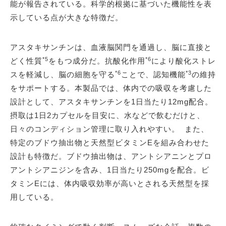
能が報告されている。科学的根拠に基づいた機能性を表
示している点が大きな特徴だ。
アスタキサンチンは、血液脳関門を通過し、脳に直接と
*5
*6
どく性質
をもつ成分だ。抗酸化作用
により酸化ストレ
*6
*3
スを軽減し、脳の細胞を守る
ことで、認知機能
の維持
をサポートする。本製品では、体内での吸収を考慮した
設計として、アスタキサンチンを1日当たり12mg配合。
摂取は1日2カプセルを目安に、水などで飲むだけと、
日々のコンディション管理に取り入れやすい。 また、
特定のブドウ抽出物と天然型ビタミンEを組み合わせた
設計も特徴だ。ブドウ抽出物は、アントシアニンとプロ
アントシアニジンを含み、1日当たり250mgを配合。ビ
タミンEには、体内吸収効率が高いとされる天然型を採
用している。