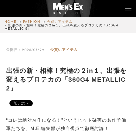
HOME
FASHION
今買いアイテム
出張の新・相棒！究極の２in１、出張を変えるプロテカの「360G4
METALLIC 2」
TOP
公開日：2026/03/29
今買いアイテム
FASHION
WATCH
出張の新・相棒！究極の２in１、出張を
変えるプロテカの「360G4 METALLIC
CAR&BIKE
2」
LIFESTYLE
COLUMN
“コレは絶対名作になる！”というヒット確実の名作予備
MAGAZINE
軍たちを、M.E.編集部が独自視点で徹底討論！
ABOUT SITE