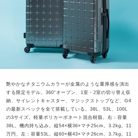
艶やかなチタニウムカラーが金属のような重厚感を演出
する限定モデル。360°オープン、1室・2室の切り替え収
納、サイレントキャスター、マジックストップなど、G4
の最新スペックを全て搭載している。38L、53L、100L
の3サイズ。軽量ポリカーボネート混合樹脂。右：容量
38L。機内持ち込み。縦54×横36×マチ25cm。3.2kg。11
万円、左：容量53L。縦60×横43×マチ26cm。3.7kg。11