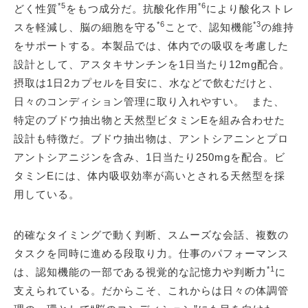
*5
*6
どく性質
をもつ成分だ。抗酸化作用
により酸化ストレ
*6
*3
スを軽減し、脳の細胞を守る
ことで、認知機能
の維持
をサポートする。本製品では、体内での吸収を考慮した
設計として、アスタキサンチンを1日当たり12mg配合。
摂取は1日2カプセルを目安に、水などで飲むだけと、
日々のコンディション管理に取り入れやすい。 また、
特定のブドウ抽出物と天然型ビタミンEを組み合わせた
設計も特徴だ。ブドウ抽出物は、アントシアニンとプロ
アントシアニジンを含み、1日当たり250mgを配合。ビ
タミンEには、体内吸収効率が高いとされる天然型を採
用している。
的確なタイミングで動く判断、スムーズな会話、複数の
タスクを同時に進める段取り力。仕事のパフォーマンス
*1
は、認知機能の一部である視覚的な記憶力や判断力
に
支えられている。だからこそ、これからは日々の体調管