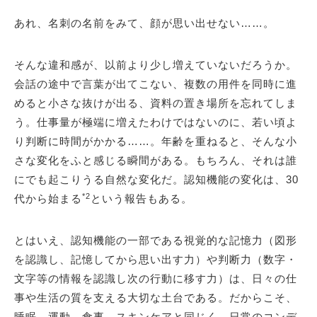
あれ、名刺の名前をみて、顔が思い出せない……。
そんな違和感が、以前より少し増えていないだろうか。
会話の途中で言葉が出てこない、複数の用件を同時に進
めると小さな抜けが出る、資料の置き場所を忘れてしま
う。仕事量が極端に増えたわけではないのに、若い頃よ
り判断に時間がかかる……。年齢を重ねると、そんな小
さな変化をふと感じる瞬間がある。もちろん、それは誰
にでも起こりうる自然な変化だ。認知機能の変化は、30
*2
代から始まる
という報告もある。
とはいえ、認知機能の一部である視覚的な記憶力（図形
を認識し、記憶してから思い出す力）や判断力（数字・
文字等の情報を認識し次の行動に移す力）は、日々の仕
事や生活の質を支える大切な土台である。だからこそ、
睡眠、運動、食事、スキンケアと同じく、日常のコンデ