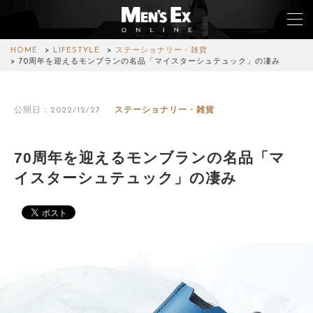
HOME
LIFESTYLE
ステーショナリー・雑貨
70周年を迎えるモンブランの名品「マイスターシュテュック」の凄み
TOP
公開日：2022/12/27
ステーショナリー・雑貨
FASHION
WATCH
70周年を迎えるモンブランの名品「マ
イスターシュテュック」の凄み
CAR&BIKE
LIFESTYLE
COLUMN
MAGAZINE
ABOUT SITE