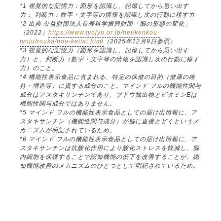
*1 視覚的な記憶力：図形を認識し、記憶してから思い出す
力； 判断力：数字・文字等の情報を認識し次の行動に移す力
*2 出典 公益財団法人長寿科学振興財団「脳の形態の変化」
（2022）
https://www.tyojyu.or.jp/net/kenkou-
tyoju/rouka/nou-keitai.html
（2025年12月9日参照）
*3 視覚的な記憶力（図形を認識し、記憶してから思い出す
力）と、判断力（数字・文字等の情報を認識し次の行動に移す
力）のこと。
*4 機能性表示食品に含まれる、特定の保健の目的（健康の維
持・増進等）に資する成分のこと。マインド フルの機能性関与
成分はアスタキサンチンであり、ブドウ抽出物とビタミンEは
機能性関与成分ではありません。
*5 マインド フルの機能性表示食品としての届け出情報に、ア
スタキサンチン（機能性関与成分）が脳に直接とどくというメ
カニズムが明記されているため。
*6 マインド フルの機能性表示食品としての届け出情報に、ア
スタキサンチンは抗酸化作用により酸化ストレスを軽減し、脳
内細胞を保護することで認知機能の低下を改善することが、認
知機能改善のメカニズムのひとつとして明記されているため。