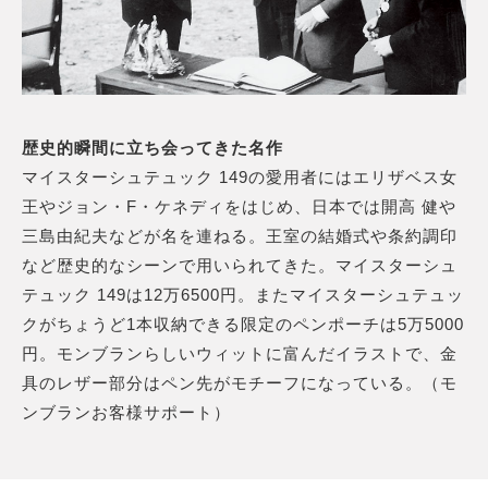
歴史的瞬間に立ち会ってきた名作
マイスターシュテュック 149の愛用者にはエリザベス女
王やジョン・F・ケネディをはじめ、日本では開高 健や
三島由紀夫などが名を連ねる。王室の結婚式や条約調印
など歴史的なシーンで用いられてきた。マイスターシュ
テュック 149は12万6500円。またマイスターシュテュッ
クがちょうど1本収納できる限定のペンポーチは5万5000
円。モンブランらしいウィットに富んだイラストで、金
具のレザー部分はペン先がモチーフになっている。（モ
ンブランお客様サポート）