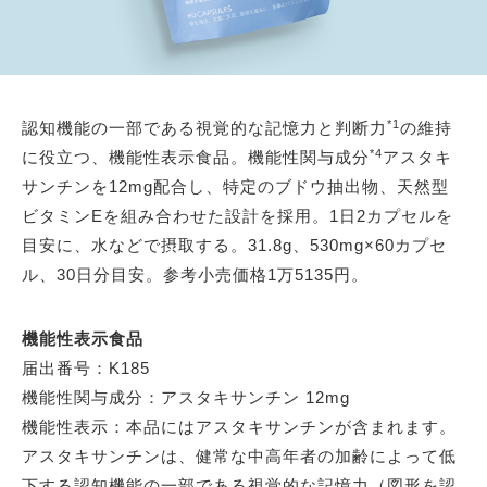
*1
認知機能の一部である視覚的な記憶力と判断力
の維持
*4
に役立つ、機能性表示食品。機能性関与成分
アスタキ
サンチンを12mg配合し、特定のブドウ抽出物、天然型
ビタミンEを組み合わせた設計を採用。1日2カプセルを
目安に、水などで摂取する。31.8g、530mg×60カプセ
ル、30日分目安。参考小売価格1万5135円。
機能性表示食品
届出番号：K185
機能性関与成分：アスタキサンチン 12mg
機能性表示：本品にはアスタキサンチンが含まれます。
アスタキサンチンは、健常な中高年者の加齢によって低
下する認知機能の一部である視覚的な記憶力（図形を認