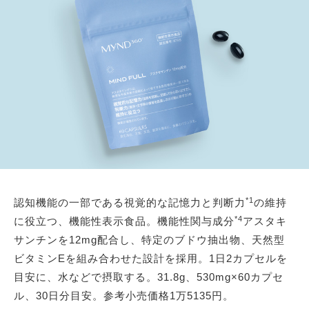
*1
認知機能の一部である視覚的な記憶力と判断力
の維持
*4
に役立つ、機能性表示食品。機能性関与成分
アスタキ
サンチンを12mg配合し、特定のブドウ抽出物、天然型
ビタミンEを組み合わせた設計を採用。1日2カプセルを
目安に、水などで摂取する。31.8g、530mg×60カプセ
ル、30日分目安。参考小売価格1万5135円。