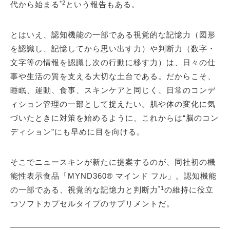
*2
代から始まる
という報告もある。
とはいえ、認知機能の一部である視覚的な記憶力（図形
を認識し、記憶してから思い出す力）や判断力（数字・
文字等の情報を認識し次の行動に移す力）は、日々の仕
事や生活の質を支える大切な土台である。だからこそ、
睡眠、運動、食事、スキンケアと同じく、日常のコンデ
ィション管理の一部として捉えたい。肌や体の変化に気
づいたときに対策を始めるように、これからは“脳のコン
ディション”にも早めに目を向ける。
そこでニュースキンが新たに提案するのが、同社初の機
能性表示食品「MYND360® マインド フル」。認知機能
*1
の一部である、視覚的な記憶力と判断力
の維持に役立
つソフトカプセルタイプのサプリメントだ。