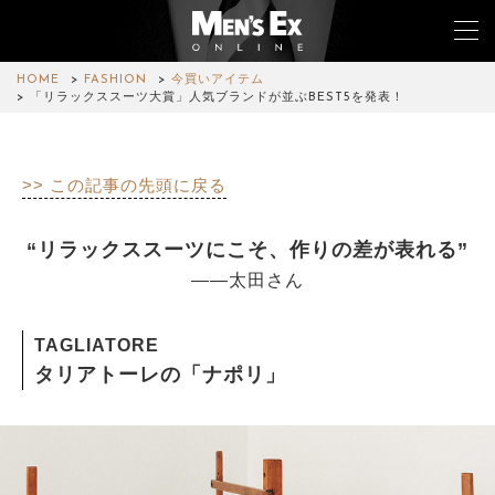
HOME
FASHION
今買いアイテム
「リラックススーツ大賞」人気ブランドが並ぶBEST5を発表！
TOP
>> この記事の先頭に戻る
FASHION
WATCH
“リラックススーツにこそ、作りの差が表れる”
――太田さん
CAR&BIKE
LIFESTYLE
TAGLIATORE
タリアトーレの「ナポリ」
COLUMN
MAGAZINE
ABOUT SITE