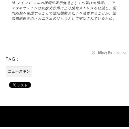
*6 マインド フルの機能性表示食品としての届け出情報に、ア
スタキサンチンは抗酸化作用により酸化ストレスを軽減し、脳
内細胞を保護することで認知機能の低下を改善することが、認
知機能改善のメカニズムのひとつとして明記されているため。
TAG：
ニュースキン