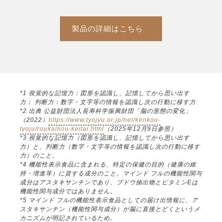
製品の詳細はこちら
*1 視覚的な記憶力：図形を認識し、記憶してから思い出す
力； 判断力：数字・文字等の情報を認識し次の行動に移す力
*2 出典 公益財団法人長寿科学振興財団「脳の形態の変化」
（2022）
https://www.tyojyu.or.jp/net/kenkou-
tyoju/rouka/nou-keitai.html
（2025年12月9日参照）
*3 視覚的な記憶力（図形を認識し、記憶してから思い出す
力）と、判断力（数字・文字等の情報を認識し次の行動に移す
力）のこと。
*4 機能性表示食品に含まれる、特定の保健の目的（健康の維
持・増進等）に資する成分のこと。マインド フルの機能性関与
成分はアスタキサンチンであり、ブドウ抽出物とビタミンEは
機能性関与成分ではありません。
*5 マインド フルの機能性表示食品としての届け出情報に、ア
スタキサンチン（機能性関与成分）が脳に直接とどくというメ
カニズムが明記されているため。