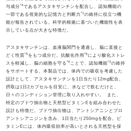
*4
与成分
であるアスタキサンチンを配合し、認知機能の
*1
一部である視覚的な記憶力と判断力
の維持に役立つ機
能が報告されている。科学的根拠に基づいた機能性を表
示している点が大きな特徴だ。
アスタキサンチンは、血液脳関門を通過し、脳に直接と
*5
*6
どく性質
をもつ成分だ。抗酸化作用
により酸化ストレ
*6
*3
スを軽減し、脳の細胞を守る
ことで、認知機能
の維持
をサポートする。本製品では、体内での吸収を考慮した
設計として、アスタキサンチンを1日当たり12mg配合。
摂取は1日2カプセルを目安に、水などで飲むだけと、
日々のコンディション管理に取り入れやすい。 また、
特定のブドウ抽出物と天然型ビタミンEを組み合わせた
設計も特徴だ。ブドウ抽出物は、アントシアニンとプロ
アントシアニジンを含み、1日当たり250mgを配合。ビ
タミンEには、体内吸収効率が高いとされる天然型を採