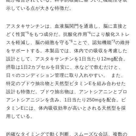
示している点が大きな特徴だ。
アスタキサンチンは、血液脳関門を通過し、脳に直接と
*5
*6
どく性質
をもつ成分だ。抗酸化作用
により酸化ストレ
*6
*3
スを軽減し、脳の細胞を守る
ことで、認知機能
の維持
をサポートする。本製品では、体内での吸収を考慮した
設計として、アスタキサンチンを1日当たり12mg配合。
摂取は1日2カプセルを目安に、水などで飲むだけと、
日々のコンディション管理に取り入れやすい。 また、
特定のブドウ抽出物と天然型ビタミンEを組み合わせた
設計も特徴だ。ブドウ抽出物は、アントシアニンとプロ
アントシアニジンを含み、1日当たり250mgを配合。ビ
タミンEには、体内吸収効率が高いとされる天然型を採
用している。
的確なタイミングで動く判断、スムーズな会話、複数の