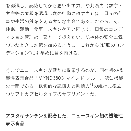
を認識し、記憶してから思い出す力）や判断力（数字・
文字等の情報を認識し次の行動に移す力）は、日々の仕
事や生活の質を支える大切な土台である。だからこそ、
睡眠、運動、食事、スキンケアと同じく、日常のコンデ
ィション管理の一部として捉えたい。肌や体の変化に気
づいたときに対策を始めるように、これからは“脳のコン
ディション”にも早めに目を向ける。
そこでニュースキンが新たに提案するのが、同社初の機
能性表示食品「MYND360® マインド フル」。認知機能
*1
の一部である、視覚的な記憶力と判断力
の維持に役立
つソフトカプセルタイプのサプリメントだ。
アスタキサンチンを配合した、ニュースキン初の機能性
表示食品