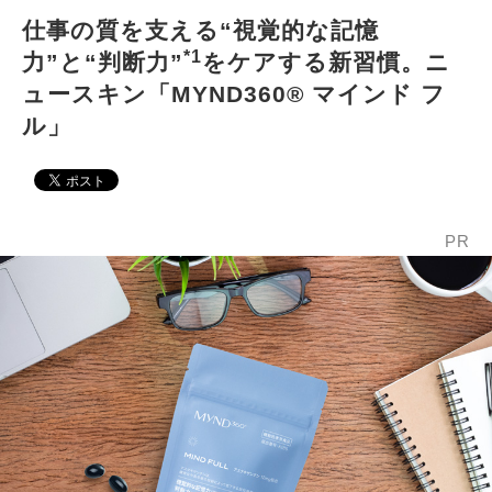
仕事の質を支える“視覚的な記憶
*1
力”と“判断力”
をケアする新習慣。ニ
ュースキン「MYND360® マインド フ
ル」
PR