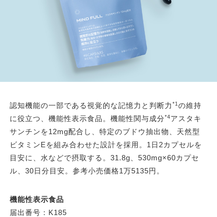
*1
認知機能の一部である視覚的な記憶力と判断力
の維持
*4
に役立つ、機能性表示食品。機能性関与成分
アスタキ
サンチンを12mg配合し、特定のブドウ抽出物、天然型
ビタミンEを組み合わせた設計を採用。1日2カプセルを
目安に、水などで摂取する。31.8g、530mg×60カプセ
ル、30日分目安。参考小売価格1万5135円。
機能性表示食品
届出番号：K185