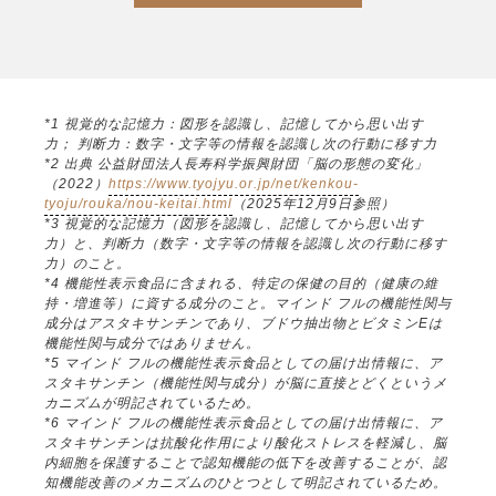
*1 視覚的な記憶力：図形を認識し、記憶してから思い出す
力； 判断力：数字・文字等の情報を認識し次の行動に移す力
*2 出典 公益財団法人長寿科学振興財団「脳の形態の変化」
（2022）
https://www.tyojyu.or.jp/net/kenkou-
tyoju/rouka/nou-keitai.html
（2025年12月9日参照）
*3 視覚的な記憶力（図形を認識し、記憶してから思い出す
力）と、判断力（数字・文字等の情報を認識し次の行動に移す
力）のこと。
*4 機能性表示食品に含まれる、特定の保健の目的（健康の維
持・増進等）に資する成分のこと。マインド フルの機能性関与
成分はアスタキサンチンであり、ブドウ抽出物とビタミンEは
機能性関与成分ではありません。
*5 マインド フルの機能性表示食品としての届け出情報に、ア
スタキサンチン（機能性関与成分）が脳に直接とどくというメ
カニズムが明記されているため。
*6 マインド フルの機能性表示食品としての届け出情報に、ア
スタキサンチンは抗酸化作用により酸化ストレスを軽減し、脳
内細胞を保護することで認知機能の低下を改善することが、認
知機能改善のメカニズムのひとつとして明記されているため。