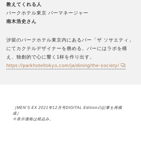
教えてくれる人
パークホテル東京 バーマネージャー
南木浩史さん
汐留のパークホテル東京内にあるバー「ザ ソサエティ」
にてカクテルデザイナーを務める。バーにはラボを構
え、独創的で心に響く1杯を作り出す。
https://parkhoteltokyo.com/ja/dining/the-society/
［MEN’S EX 2021年12月号DIGITAL Editionの記事を再構
成］
※表示価格は税込み。