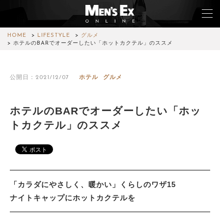
HOME
LIFESTYLE
グルメ
ホテルのBARでオーダーしたい「ホットカクテル」のススメ
TOP
公開日：2021/12/07
ホテル
グルメ
FASHION
WATCH
ホテルのBARでオーダーしたい「ホッ
トカクテル」のススメ
CAR&BIKE
LIFESTYLE
COLUMN
「カラダにやさしく、暖かい」くらしのワザ15
MAGAZINE
ナイトキャップにホットカクテルを
ABOUT SITE