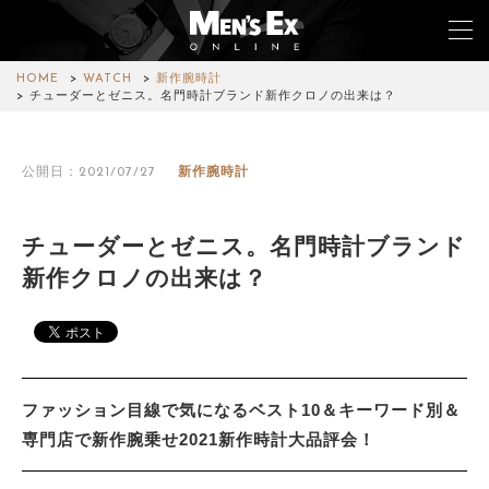
HOME
WATCH
新作腕時計
チューダーとゼニス。名門時計ブランド新作クロノの出来は？
TOP
公開日：2021/07/27
新作腕時計
FASHION
WATCH
チューダーとゼニス。名門時計ブランド
新作クロノの出来は？
CAR&BIKE
LIFESTYLE
COLUMN
ファッション目線で気になるベスト10＆キーワード別＆
MAGAZINE
専門店で新作腕乗せ2021新作時計大品評会！
ABOUT SITE