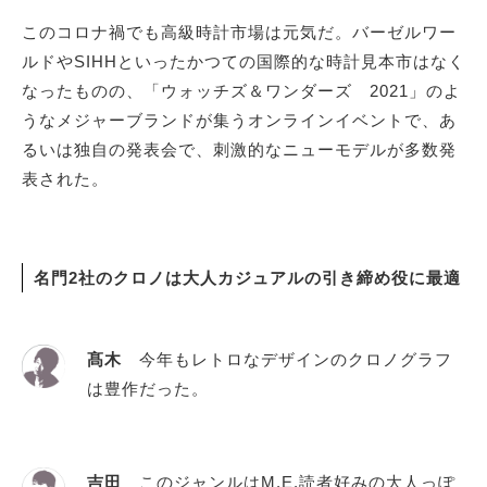
このコロナ禍でも高級時計市場は元気だ。バーゼルワー
ルドやSIHHといったかつての国際的な時計見本市はなく
サイトマップ
なったものの、「ウォッチズ＆ワンダーズ 2021」のよ
うなメジャーブランドが集うオンラインイベントで、あ
るいは独自の発表会で、刺激的なニューモデルが多数発
表された。
名門2社のクロノは大人カジュアルの引き締め役に最適
髙木
今年もレトロなデザインのクロノグラフ
は豊作だった。
吉田
このジャンルはM.E.読者好みの大人っぽ