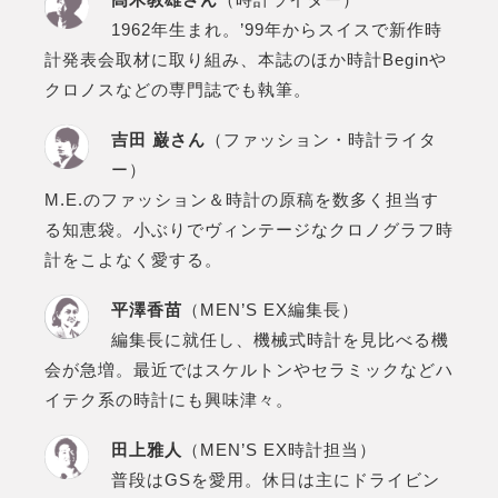
1962年生まれ。’99年からスイスで新作時
計発表会取材に取り組み、本誌のほか時計Beginや
クロノスなどの専門誌でも執筆。
吉田 巌さん
（ファッション・時計ライタ
ー）
M.E.のファッション＆時計の原稿を数多く担当す
る知恵袋。小ぶりでヴィンテージなクロノグラフ時
計をこよなく愛する。
平澤香苗
（MEN’S EX編集長）
編集長に就任し、機械式時計を見比べる機
会が急増。最近ではスケルトンやセラミックなどハ
イテク系の時計にも興味津々。
田上雅人
（MEN’S EX時計担当）
普段はGSを愛用。休日は主にドライビン