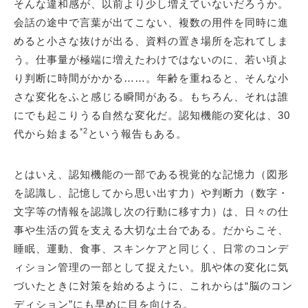
そんな違和感が、以前より少し増えていないだろうか。
会話の途中で言葉が出てこない、複数の用件を同時に進
めると小さな抜けが出る、資料の置き場所を忘れてしま
う。仕事量が極端に増えたわけではないのに、若い頃よ
り判断に時間がかかる……。年齢を重ねると、そんな小
さな変化をふと感じる瞬間がある。もちろん、それは誰
にでも起こりうる自然な変化だ。認知機能の変化は、30
*2
代から始まる
という報告もある。
とはいえ、認知機能の一部である視覚的な記憶力（図形
を認識し、記憶してから思い出す力）や判断力（数字・
文字等の情報を認識し次の行動に移す力）は、日々の仕
事や生活の質を支える大切な土台である。だからこそ、
睡眠、運動、食事、スキンケアと同じく、日常のコンデ
ィション管理の一部として捉えたい。肌や体の変化に気
づいたときに対策を始めるように、これからは“脳のコン
ディション”にも早めに目を向ける。