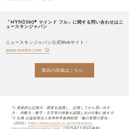
「MYND360® マインド フル」に関する問い合わせはニ
ュースキンジャパン
ニュースキンジャパン公式Webサイト：
www.nuskin.com
製品の詳細はこちら
*1 視覚的な記憶力：図形を認識し、記憶してから思い出す
力； 判断力：数字・文字等の情報を認識し次の行動に移す力
*2 出典 公益財団法人長寿科学振興財団「脳の形態の変化」
（2022）
https://www.tyojyu.or.jp/net/kenkou-
tyoju/rouka/nou-keitai.html
（2025年12月9日参照）