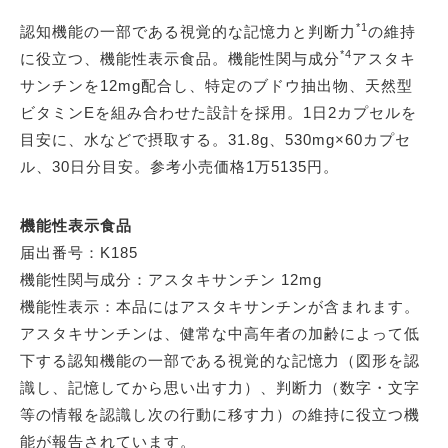
*1
認知機能の一部である視覚的な記憶力と判断力
の維持
*4
に役立つ、機能性表示食品。機能性関与成分
アスタキ
サンチンを12mg配合し、特定のブドウ抽出物、天然型
ビタミンEを組み合わせた設計を採用。1日2カプセルを
目安に、水などで摂取する。31.8g、530mg×60カプセ
ル、30日分目安。参考小売価格1万5135円。
機能性表示食品
届出番号：K185
機能性関与成分：アスタキサンチン 12mg
機能性表示：本品にはアスタキサンチンが含まれます。
アスタキサンチンは、健常な中高年者の加齢によって低
下する認知機能の一部である視覚的な記憶力（図形を認
識し、記憶してから思い出す力）、判断力（数字・文字
等の情報を認識し次の行動に移す力）の維持に役立つ機
能が報告されています。