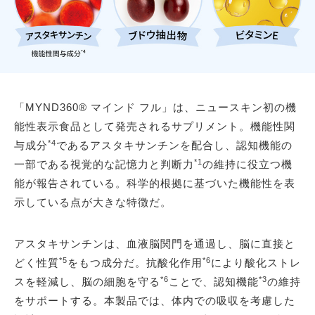
「MYND360® マインド フル」は、ニュースキン初の機
能性表示食品として発売されるサプリメント。機能性関
*4
与成分
であるアスタキサンチンを配合し、認知機能の
*1
一部である視覚的な記憶力と判断力
の維持に役立つ機
能が報告されている。科学的根拠に基づいた機能性を表
示している点が大きな特徴だ。
アスタキサンチンは、血液脳関門を通過し、脳に直接と
*5
*6
どく性質
をもつ成分だ。抗酸化作用
により酸化ストレ
*6
*3
スを軽減し、脳の細胞を守る
ことで、認知機能
の維持
をサポートする。本製品では、体内での吸収を考慮した