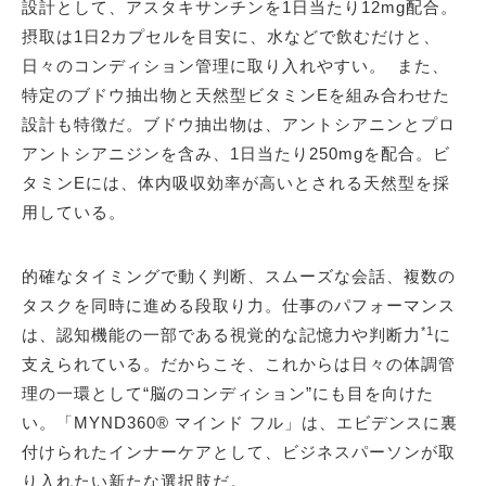
設計として、アスタキサンチンを1日当たり12mg配合。
摂取は1日2カプセルを目安に、水などで飲むだけと、
日々のコンディション管理に取り入れやすい。 また、
特定のブドウ抽出物と天然型ビタミンEを組み合わせた
設計も特徴だ。ブドウ抽出物は、アントシアニンとプロ
アントシアニジンを含み、1日当たり250mgを配合。ビ
タミンEには、体内吸収効率が高いとされる天然型を採
用している。
的確なタイミングで動く判断、スムーズな会話、複数の
タスクを同時に進める段取り力。仕事のパフォーマンス
*1
は、認知機能の一部である視覚的な記憶力や判断力
に
支えられている。だからこそ、これからは日々の体調管
理の一環として“脳のコンディション”にも目を向けた
い。「MYND360® マインド フル」は、エビデンスに裏
付けられたインナーケアとして、ビジネスパーソンが取
り入れたい新たな選択肢だ。