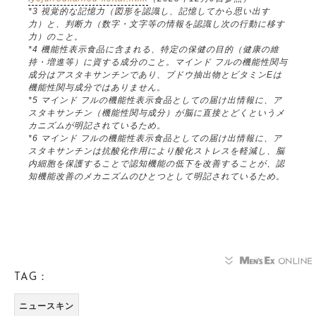
*3 視覚的な記憶力（図形を認識し、記憶してから思い出す
力）と、判断力（数字・文字等の情報を認識し次の行動に移す
力）のこと。
*4 機能性表示食品に含まれる、特定の保健の目的（健康の維
持・増進等）に資する成分のこと。マインド フルの機能性関与
成分はアスタキサンチンであり、ブドウ抽出物とビタミンEは
機能性関与成分ではありません。
*5 マインド フルの機能性表示食品としての届け出情報に、ア
スタキサンチン（機能性関与成分）が脳に直接とどくというメ
カニズムが明記されているため。
*6 マインド フルの機能性表示食品としての届け出情報に、ア
スタキサンチンは抗酸化作用により酸化ストレスを軽減し、脳
内細胞を保護することで認知機能の低下を改善することが、認
知機能改善のメカニズムのひとつとして明記されているため。
TAG：
ニュースキン