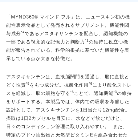
「MYND360® マインド フル」は、ニュースキン初の機
能性表示食品として発売されるサプリメント。機能性関
*4
与成分
であるアスタキサンチンを配合し、認知機能の
*1
一部である視覚的な記憶力と判断力
の維持に役立つ機
能が報告されている。科学的根拠に基づいた機能性を表
示している点が大きな特徴だ。
アスタキサンチンは、血液脳関門を通過し、脳に直接と
*5
*6
どく性質
をもつ成分だ。抗酸化作用
により酸化ストレ
*6
*3
スを軽減し、脳の細胞を守る
ことで、認知機能
の維持
をサポートする。本製品では、体内での吸収を考慮した
設計として、アスタキサンチンを1日当たり12mg配合。
摂取は1日2カプセルを目安に、水などで飲むだけと、
日々のコンディション管理に取り入れやすい。 また、
特定のブドウ抽出物と天然型ビタミンEを組み合わせた