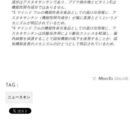
成分はアスタキサンチンであり、ブドウ抽出物とビタミンEは
機能性関与成分ではありません。
*5 マインド フルの機能性表示食品としての届け出情報に、ア
スタキサンチン（機能性関与成分）が脳に直接とどくというメ
カニズムが明記されているため。
*6 マインド フルの機能性表示食品としての届け出情報に、ア
スタキサンチンは抗酸化作用により酸化ストレスを軽減し、脳
内細胞を保護することで認知機能の低下を改善することが、認
知機能改善のメカニズムのひとつとして明記されているため。
TAG：
ニュースキン