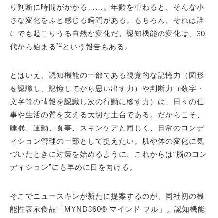
り判断に時間がかかる……。年齢を重ねると、そんな小
さな変化をふと感じる瞬間がある。もちろん、それは誰
にでも起こりうる自然な変化だ。認知機能の変化は、30
*2
代から始まる
という報告もある。
とはいえ、認知機能の一部である視覚的な記憶力（図形
を認識し、記憶してから思い出す力）や判断力（数字・
文字等の情報を認識し次の行動に移す力）は、日々の仕
事や生活の質を支える大切な土台である。だからこそ、
睡眠、運動、食事、スキンケアと同じく、日常のコンデ
ィション管理の一部として捉えたい。肌や体の変化に気
づいたときに対策を始めるように、これからは“脳のコン
ディション”にも早めに目を向ける。
そこでニュースキンが新たに提案するのが、同社初の機
能性表示食品「MYND360® マインド フル」。認知機能