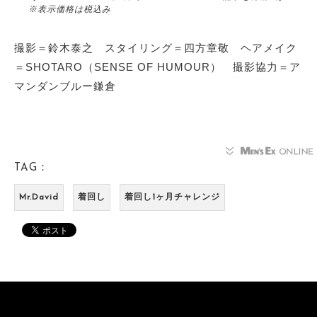
※表示価格は税込み
撮影＝鈴木泰之 スタイリング＝四方章敬 ヘアメイク
＝SHOTARO（SENSE OF HUMOUR） 撮影協力＝ア
マンダンブルー鎌倉
TAG：
Mr.David
着回し
着回し1ヶ月チャレンジ