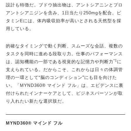
設計も特徴だ。ブドウ抽出物は、アントシアニンとプロ
アントシアニジンを含み、1日当たり250mgを配合。ビ
タミンEには、体内吸収効率が高いとされる天然型を採
用している。
的確なタイミングで動く判断、スムーズな会話、複数の
タスクを同時に進める段取り力。仕事のパフォーマンス
*1
は、認知機能の一部である視覚的な記憶力や判断力
に
支えられている。だからこそ、これからは日々の体調管
理の一環として“脳のコンディション”にも目を向けた
い。「MYND360® マインド フル」は、エビデンスに裏
付けられたインナーケアとして、ビジネスパーソンが取
り入れたい新たな選択肢だ。
MYND360® マインド フル