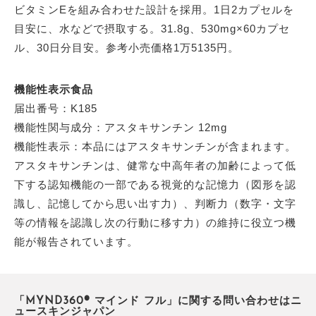
ビタミンEを組み合わせた設計を採用。1日2カプセルを
目安に、水などで摂取する。31.8g、530mg×60カプセ
ル、30日分目安。参考小売価格1万5135円。
機能性表示食品
届出番号：K185
機能性関与成分：アスタキサンチン 12mg
機能性表示：本品にはアスタキサンチンが含まれます。
アスタキサンチンは、健常な中高年者の加齢によって低
下する認知機能の一部である視覚的な記憶力（図形を認
識し、記憶してから思い出す力）、判断力（数字・文字
等の情報を認識し次の行動に移す力）の維持に役立つ機
能が報告されています。
「MYND360® マインド フル」に関する問い合わせはニ
ュースキンジャパン