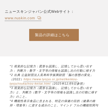
ニュースキンジャパン公式Webサイト：
www.nuskin.com
製品の詳細はこちら
*1 視覚的な記憶力：図形を認識し、記憶してから思い出す
力； 判断力：数字・文字等の情報を認識し次の行動に移す力
*2 出典 公益財団法人長寿科学振興財団「脳の形態の変化」
（2022）
https://www.tyojyu.or.jp/net/kenkou-
tyoju/rouka/nou-keitai.html
（2025年12月9日参照）
*3 視覚的な記憶力（図形を認識し、記憶してから思い出す
力）と、判断力（数字・文字等の情報を認識し次の行動に移す
力）のこと。
*4 機能性表示食品に含まれる、特定の保健の目的（健康の維
持・増進等）に資する成分のこと。マインド フルの機能性関与