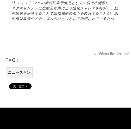
*6 マインド フルの機能性表示食品としての届け出情報に、ア
スタキサンチンは抗酸化作用により酸化ストレスを軽減し、脳
内細胞を保護することで認知機能の低下を改善することが、認
知機能改善のメカニズムのひとつとして明記されているため。
TAG：
ニュースキン