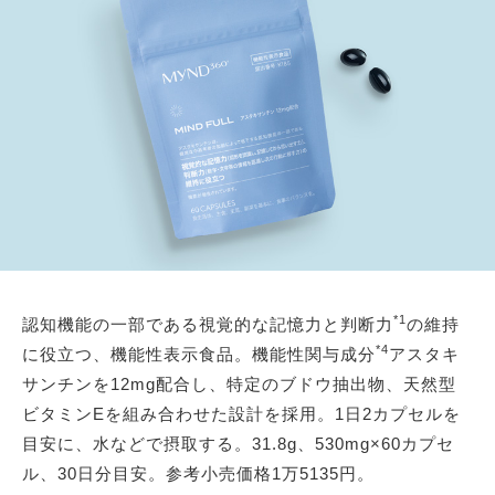
*1
認知機能の一部である視覚的な記憶力と判断力
の維持
*4
に役立つ、機能性表示食品。機能性関与成分
アスタキ
サンチンを12mg配合し、特定のブドウ抽出物、天然型
ビタミンEを組み合わせた設計を採用。1日2カプセルを
目安に、水などで摂取する。31.8g、530mg×60カプセ
ル、30日分目安。参考小売価格1万5135円。