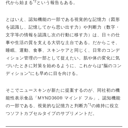
*2
代から始まる
という報告もある。
とはいえ、認知機能の一部である視覚的な記憶力（図形
を認識し、記憶してから思い出す力）や判断力（数字・
文字等の情報を認識し次の行動に移す力）は、日々の仕
事や生活の質を支える大切な土台である。だからこそ、
睡眠、運動、食事、スキンケアと同じく、日常のコンデ
ィション管理の一部として捉えたい。肌や体の変化に気
づいたときに対策を始めるように、これからは“脳のコン
ディション”にも早めに目を向ける。
そこでニュースキンが新たに提案するのが、同社初の機
能性表示食品「MYND360® マインド フル」。認知機能
*1
の一部である、視覚的な記憶力と判断力
の維持に役立
つソフトカプセルタイプのサプリメントだ。