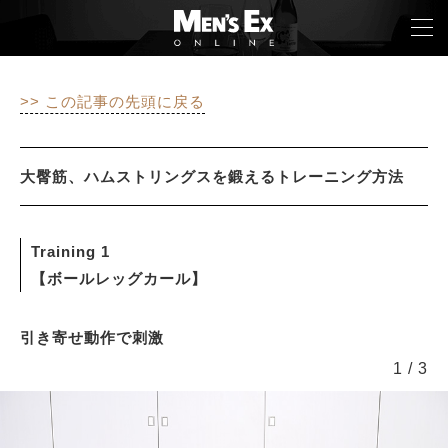
>> この記事の先頭に戻る
TOP
FASHION
大臀筋、ハムストリングスを鍛えるトレーニング方法
WATCH
Training 1
CAR&BIKE
【ボールレッグカール】
LIFESTYLE
引き寄せ動作で刺激
COLUMN
1
/
3
MAGAZINE
ABOUT SITE