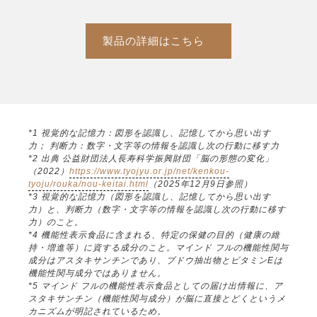
製品の詳細はこちら
*1 視覚的な記憶力：図形を認識し、記憶してから思い出す
力； 判断力：数字・文字等の情報を認識し次の行動に移す力
*2 出典 公益財団法人長寿科学振興財団「脳の形態の変化」
（2022）
https://www.tyojyu.or.jp/net/kenkou-
tyoju/rouka/nou-keitai.html
（2025年12月9日参照）
*3 視覚的な記憶力（図形を認識し、記憶してから思い出す
力）と、判断力（数字・文字等の情報を認識し次の行動に移す
力）のこと。
*4 機能性表示食品に含まれる、特定の保健の目的（健康の維
持・増進等）に資する成分のこと。マインド フルの機能性関与
成分はアスタキサンチンであり、ブドウ抽出物とビタミンEは
機能性関与成分ではありません。
*5 マインド フルの機能性表示食品としての届け出情報に、ア
スタキサンチン（機能性関与成分）が脳に直接とどくというメ
カニズムが明記されているため。