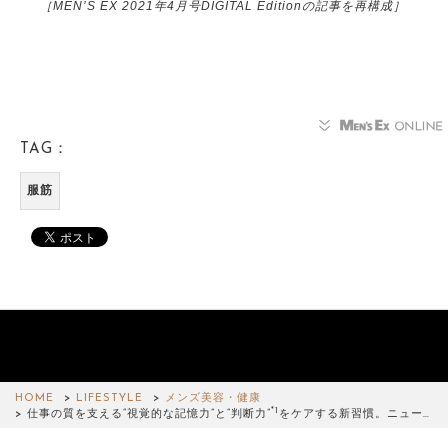
［MEN’S EX 2021年4月号DIGITAL Editionの記事を再構成］
TAG：
服筋
HOME
LIFESTYLE
メンズ美容・健康
*1
仕事の質を支える“視覚的な記憶力”と“判断力”
をケアする新習慣。ニュー…