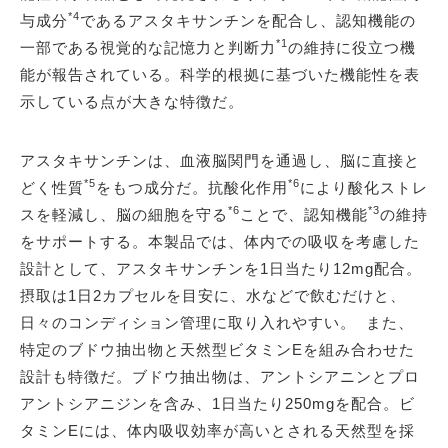
*4
与成分
であるアスタキサンチンを配合し、認知機能の
*1
一部である視覚的な記憶力と判断力
の維持に役立つ機
能が報告されている。科学的根拠に基づいた機能性を表
示している点が大きな特徴だ。
アスタキサンチンは、血液脳関門を通過し、脳に直接と
*5
*6
どく性質
をもつ成分だ。抗酸化作用
により酸化ストレ
*6
*3
スを軽減し、脳の細胞を守る
ことで、認知機能
の維持
をサポートする。本製品では、体内での吸収を考慮した
設計として、アスタキサンチンを1日当たり12mg配合。
摂取は1日2カプセルを目安に、水などで飲むだけと、
日々のコンディション管理に取り入れやすい。 また、
特定のブドウ抽出物と天然型ビタミンEを組み合わせた
設計も特徴だ。ブドウ抽出物は、アントシアニンとプロ
アントシアニジンを含み、1日当たり250mgを配合。ビ
タミンEには、体内吸収効率が高いとされる天然型を採