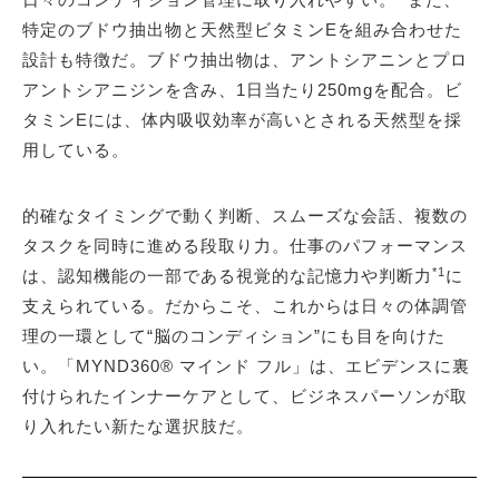
特定のブドウ抽出物と天然型ビタミンEを組み合わせた
設計も特徴だ。ブドウ抽出物は、アントシアニンとプロ
アントシアニジンを含み、1日当たり250mgを配合。ビ
タミンEには、体内吸収効率が高いとされる天然型を採
用している。
的確なタイミングで動く判断、スムーズな会話、複数の
タスクを同時に進める段取り力。仕事のパフォーマンス
*1
は、認知機能の一部である視覚的な記憶力や判断力
に
支えられている。だからこそ、これからは日々の体調管
理の一環として“脳のコンディション”にも目を向けた
い。「MYND360® マインド フル」は、エビデンスに裏
付けられたインナーケアとして、ビジネスパーソンが取
り入れたい新たな選択肢だ。