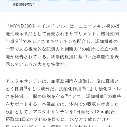
「MYND360® マインド フル」は、ニュースキン初の機
能性表示食品として発売されるサプリメント。機能性関
*4
与成分
であるアスタキサンチンを配合し、認知機能の
*1
一部である視覚的な記憶力と判断力
の維持に役立つ機
能が報告されている。科学的根拠に基づいた機能性を表
示している点が大きな特徴だ。
アスタキサンチンは、血液脳関門を通過し、脳に直接と
*5
*6
どく性質
をもつ成分だ。抗酸化作用
により酸化ストレ
*6
*3
スを軽減し、脳の細胞を守る
ことで、認知機能
の維持
をサポートする。本製品では、体内での吸収を考慮した
設計として、アスタキサンチンを1日当たり12mg配合。
摂取は1日2カプセルを目安に、水などで飲むだけと、
日々のコンディション管理に取り入れやすい。 また、