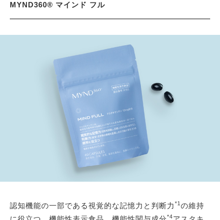
MYND360® マインド フル
*1
認知機能の一部である視覚的な記憶力と判断力
の維持
*4
に役立つ、機能性表示食品。機能性関与成分
アスタキ