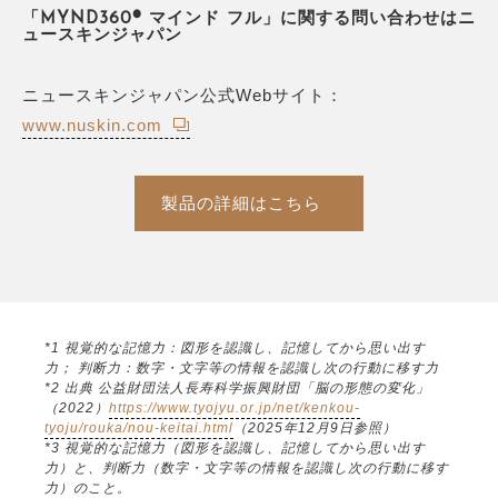
「MYND360® マインド フル」に関する問い合わせはニ
ュースキンジャパン
ニュースキンジャパン公式Webサイト：
www.nuskin.com
製品の詳細はこちら
*1 視覚的な記憶力：図形を認識し、記憶してから思い出す
力； 判断力：数字・文字等の情報を認識し次の行動に移す力
*2 出典 公益財団法人長寿科学振興財団「脳の形態の変化」
（2022）
https://www.tyojyu.or.jp/net/kenkou-
tyoju/rouka/nou-keitai.html
（2025年12月9日参照）
*3 視覚的な記憶力（図形を認識し、記憶してから思い出す
力）と、判断力（数字・文字等の情報を認識し次の行動に移す
力）のこと。