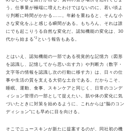
う。仕事量が極端に増えたわけではないのに、若い頃よ
り判断に時間がかかる……。年齢を重ねると、そんな小
さな変化をふと感じる瞬間がある。もちろん、それは誰
にでも起こりうる自然な変化だ。認知機能の変化は、30
*2
代から始まる
という報告もある。
とはいえ、認知機能の一部である視覚的な記憶力（図形
を認識し、記憶してから思い出す力）や判断力（数字・
文字等の情報を認識し次の行動に移す力）は、日々の仕
事や生活の質を支える大切な土台である。だからこそ、
睡眠、運動、食事、スキンケアと同じく、日常のコンデ
ィション管理の一部として捉えたい。肌や体の変化に気
づいたときに対策を始めるように、これからは“脳のコン
ディション”にも早めに目を向ける。
そこでニュースキンが新たに提案するのが、同社初の機