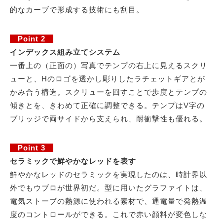
的なカーブで形成する技術にも刮目。
Point 2
インデックス組み立てシステム
一番上の（正面の）写真でテンプの右上に見えるスクリ
ューと、Hのロゴを透かし彫りしたラチェットギアとが
かみ合う構造。スクリューを回すことで歩度とテンプの
傾きとを、きわめて正確に調整できる。テンプはV字の
ブリッジで両サイドから支えられ、耐衝撃性も優れる。
Point 3
セラミックで鮮やかなレッドを表す
鮮やかなレッドのセラミックを実現したのは、時計界以
外でもウブロが世界初だ。型に用いたグラファイトは、
電気ストーブの熱源に使われる素材で、通電量で発熱温
度のコントロールができる。これで赤い顔料が変色しな