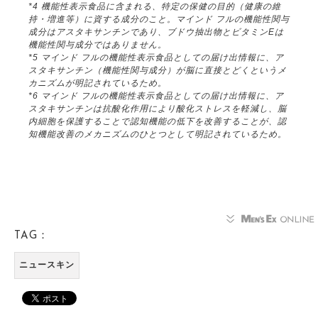
*4 機能性表示食品に含まれる、特定の保健の目的（健康の維
持・増進等）に資する成分のこと。マインド フルの機能性関与
成分はアスタキサンチンであり、ブドウ抽出物とビタミンEは
機能性関与成分ではありません。
*5 マインド フルの機能性表示食品としての届け出情報に、ア
スタキサンチン（機能性関与成分）が脳に直接とどくというメ
カニズムが明記されているため。
*6 マインド フルの機能性表示食品としての届け出情報に、ア
スタキサンチンは抗酸化作用により酸化ストレスを軽減し、脳
内細胞を保護することで認知機能の低下を改善することが、認
知機能改善のメカニズムのひとつとして明記されているため。
TAG：
ニュースキン