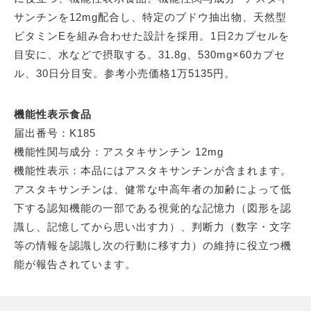
サンチンを12mg配合し、特定のブドウ抽出物、天然型
ビタミンEを組み合わせた設計を採用。1日2カプセルを
目安に、水などで摂取する。31.8g、530mg×60カプセ
ル、30日分目安。参考小売価格1万5135円。
機能性表示食品
届出番号：K185
機能性関与成分：アスタキサンチン 12mg
機能性表示：本品にはアスタキサンチンが含まれます。
アスタキサンチンは、健常な中高年者の加齢によって低
下する認知機能の一部である視覚的な記憶力（図形を認
識し、記憶してから思い出す力）、判断力（数字・文字
等の情報を認識し次の行動に移す力）の維持に役立つ機
能が報告されています。