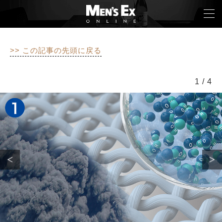
>> この記事の先頭に戻る
TOP
1
/
4
FASHION
WATCH
CAR&BIKE
LIFESTYLE
COLUMN
MAGAZINE
ABOUT SITE