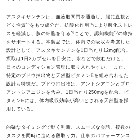
アスタキサンチンは、血液脳関門を通過し、脳に直接と
*5
*6
どく性質
をもつ成分だ。抗酸化作用
により酸化ストレ
*6
*3
スを軽減し、脳の細胞を守る
ことで、認知機能
の維持
をサポートする。本製品では、体内での吸収を考慮した
設計として、アスタキサンチンを1日当たり12mg配合。
摂取は1日2カプセルを目安に、水などで飲むだけと、
日々のコンディション管理に取り入れやすい。 また、
特定のブドウ抽出物と天然型ビタミンEを組み合わせた
設計も特徴だ。ブドウ抽出物は、アントシアニンとプロ
アントシアニジンを含み、1日当たり250mgを配合。ビ
タミンEには、体内吸収効率が高いとされる天然型を採
用している。
的確なタイミングで動く判断、スムーズな会話、複数の
タスクを同時に進める段取り力。仕事のパフォーマンス