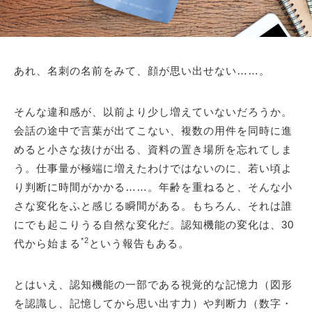
あれ、名刺の名前をみて、顔が思い出せない……。
そんな違和感が、以前より少し増えていないだろうか。
会話の途中で言葉が出てこない、複数の用件を同時に進
めると小さな抜けが出る、資料の置き場所を忘れてしま
う。仕事量が極端に増えたわけではないのに、若い頃よ
り判断に時間がかかる……。年齢を重ねると、そんな小
さな変化をふと感じる瞬間がある。もちろん、それは誰
にでも起こりうる自然な変化だ。認知機能の変化は、30
*2
代から始まる
という報告もある。
とはいえ、認知機能の一部である視覚的な記憶力（図形
を認識し、記憶してから思い出す力）や判断力（数字・