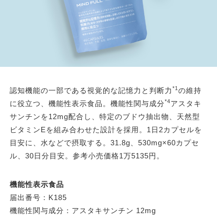
*1
認知機能の一部である視覚的な記憶力と判断力
の維持
*4
に役立つ、機能性表示食品。機能性関与成分
アスタキ
サンチンを12mg配合し、特定のブドウ抽出物、天然型
ビタミンEを組み合わせた設計を採用。1日2カプセルを
目安に、水などで摂取する。31.8g、530mg×60カプセ
ル、30日分目安。参考小売価格1万5135円。
機能性表示食品
届出番号：K185
機能性関与成分：アスタキサンチン 12mg