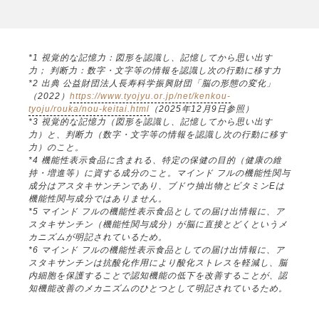
*1 視覚的な記憶力：図形を認識し、記憶してから思い出す
力； 判断力：数字・文字等の情報を認識し次の行動に移す力
*2 出典 公益財団法人長寿科学振興財団「脳の形態の変化」
（2022）
https://www.tyojyu.or.jp/net/kenkou-
tyoju/rouka/nou-keitai.html
（2025年12月9日参照）
*3 視覚的な記憶力（図形を認識し、記憶してから思い出す
力）と、判断力（数字・文字等の情報を認識し次の行動に移す
力）のこと。
*4 機能性表示食品に含まれる、特定の保健の目的（健康の維
持・増進等）に資する成分のこと。マインド フルの機能性関与
成分はアスタキサンチンであり、ブドウ抽出物とビタミンEは
機能性関与成分ではありません。
*5 マインド フルの機能性表示食品としての届け出情報に、ア
スタキサンチン（機能性関与成分）が脳に直接とどくというメ
カニズムが明記されているため。
*6 マインド フルの機能性表示食品としての届け出情報に、ア
スタキサンチンは抗酸化作用により酸化ストレスを軽減し、脳
内細胞を保護することで認知機能の低下を改善することが、認
知機能改善のメカニズムのひとつとして明記されているため。