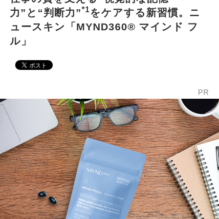
*1
力”と“判断力”
をケアする新習慣。ニ
ュースキン「MYND360® マインド フ
ル」
PR