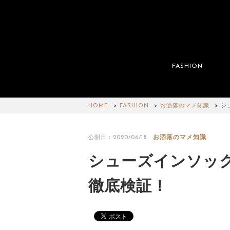
FASHION
HOME
FASHION
お洒落のマメ知識
シ
お洒落のマメ知識
公開日：2020/06/18
シューズインソック
徹底検証！