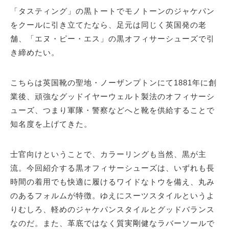
「タスティング」の黒トートでモノトーンのジャケパン
をクールに引き立てたなら、足元は同じく英国発の老
舗、「エヌ・ピー・エス」の黒オフィサーシューズで引
き締めたい。
こちらは英国靴の聖地・ノーザンプトンにて1881年に創
業後、頑強なグッドイヤーウェルト製法のオフィサーシ
ューズ、つまり軍隊・警察などへと靴を供給することで
知名度を上げてきた。
士官向けということで、カラーリングも当然、黒が主
流。今回紹介する黒オフィサーシューズは、いずれも長
時間の着用でも快適に履けるワイドなトウを備え、丸み
のあるフォルムが特徴。ゆえにスーツスタイルというよ
りむしろ、軽めのジャケパンスタイルとグッドバランス
なのだ。また、革底ではなく質実剛健なラバーソールで