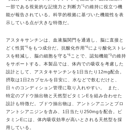
*1
一部である視覚的な記憶力と判断力
の維持に役立つ機
能が報告されている。科学的根拠に基づいた機能性を表
示している点が大きな特徴だ。
アスタキサンチンは、血液脳関門を通過し、脳に直接と
*5
*6
どく性質
をもつ成分だ。抗酸化作用
により酸化ストレ
*6
*3
スを軽減し、脳の細胞を守る
ことで、認知機能
の維持
をサポートする。本製品では、体内での吸収を考慮した
設計として、アスタキサンチンを1日当たり12mg配合。
摂取は1日2カプセルを目安に、水などで飲むだけと、
日々のコンディション管理に取り入れやすい。 また、
特定のブドウ抽出物と天然型ビタミンEを組み合わせた
設計も特徴だ。ブドウ抽出物は、アントシアニンとプロ
アントシアニジンを含み、1日当たり250mgを配合。ビ
タミンEには、体内吸収効率が高いとされる天然型を採
用している。