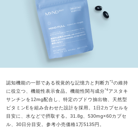
*1
認知機能の一部である視覚的な記憶力と判断力
の維持
*4
に役立つ、機能性表示食品。機能性関与成分
アスタキ
サンチンを12mg配合し、特定のブドウ抽出物、天然型
ビタミンEを組み合わせた設計を採用。1日2カプセルを
目安に、水などで摂取する。31.8g、530mg×60カプセ
ル、30日分目安。参考小売価格1万5135円。