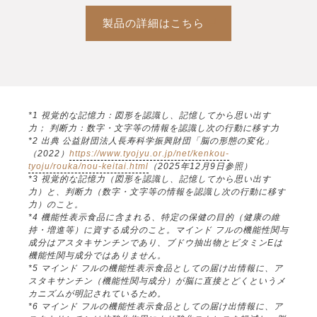
製品の詳細はこちら
*1 視覚的な記憶力：図形を認識し、記憶してから思い出す
力； 判断力：数字・文字等の情報を認識し次の行動に移す力
*2 出典 公益財団法人長寿科学振興財団「脳の形態の変化」
（2022）
https://www.tyojyu.or.jp/net/kenkou-
tyoju/rouka/nou-keitai.html
（2025年12月9日参照）
*3 視覚的な記憶力（図形を認識し、記憶してから思い出す
力）と、判断力（数字・文字等の情報を認識し次の行動に移す
力）のこと。
*4 機能性表示食品に含まれる、特定の保健の目的（健康の維
持・増進等）に資する成分のこと。マインド フルの機能性関与
成分はアスタキサンチンであり、ブドウ抽出物とビタミンEは
機能性関与成分ではありません。
*5 マインド フルの機能性表示食品としての届け出情報に、ア
スタキサンチン（機能性関与成分）が脳に直接とどくというメ
カニズムが明記されているため。
*6 マインド フルの機能性表示食品としての届け出情報に、ア