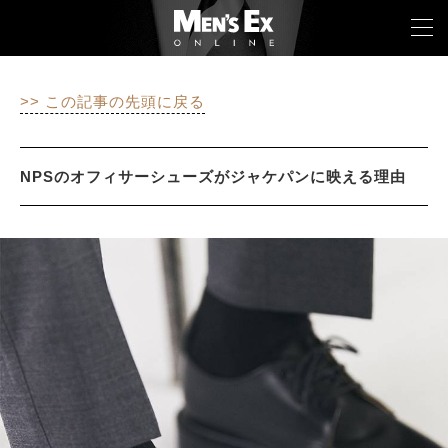
>> この記事の先頭に戻る
TOP
FASHION
NPSのオフィサーシューズがジャケパンに映える理由
WATCH
CAR&BIKE
LIFESTYLE
COLUMN
MAGAZINE
ABOUT SITE