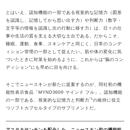
とはいえ、認知機能の一部である視覚的な記憶力（図形
を認識し、記憶してから思い出す力）や判断力（数字・
文字等の情報を認識し次の行動に移す力）は、日々の仕
事や生活の質を支える大切な土台である。だからこそ、
睡眠、運動、食事、スキンケアと同じく、日常のコンデ
ィション管理の一部として捉えたい。肌や体の変化に気
づいたときに対策を始めるように、これからは“脳のコン
ディション”にも早めに目を向ける。
そこでニュースキンが新たに提案するのが、同社初の機
能性表示食品「MYND360® マインド フル」。認知機能
*1
の一部である、視覚的な記憶力と判断力
の維持に役立
つソフトカプセルタイプのサプリメントだ。
アスタキサンチンを配合した、ニュースキン初の機能性